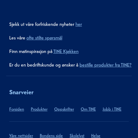
Sjekk ut våre forfriskende nyheter
her
Les våre
ofte stilte spørsmål
Finn matinspirasjon på
TINE Kjøkken
Er du en bedriftskunde og ønsker å
bestille produkter fra TINE?
Snarveier
Forsiden
Produkter
Oppskrifter
Om TINE
Jobb i TINE
Våre nettsider
Bondens side
Skolelyst
Helse