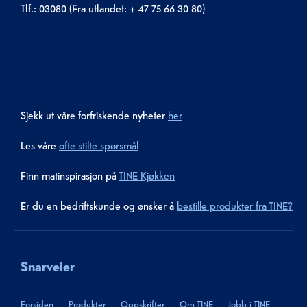
Tlf.: 03080 (Fra utlandet: + 47 75 66 30 80)
Sjekk ut våre forfriskende nyheter
her
Les våre
ofte stilte spørsmål
Finn matinspirasjon på
TINE Kjøkken
Er du en bedriftskunde og ønsker å
bestille produkter fra TINE?
Snarveier
Forsiden
Produkter
Oppskrifter
Om TINE
Jobb i TINE