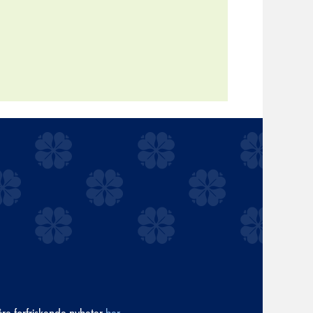
åre forfriskende nyheter
her