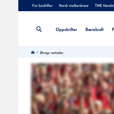
For bedrifter
Norsk melkeråvare
TINE Hande
Oppskrifter
Bærekraft
Øvrige nettsider