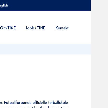
nglish
Om TINE
Jobb i TINE
Kontakt
s Fotballforbunds offisielle fotballskole
ygge rammer og sunt kosthold er sentrale