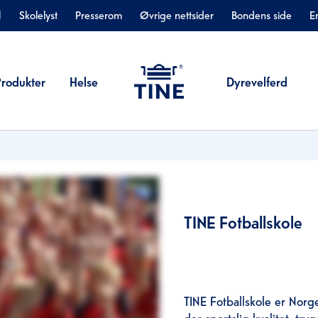
l
Skolelyst
Presserom
Øvrige nettsider
Bondens side
E
Produkter
Helse
Dyrevelferd
TINE Fotballskole
TINE Fotballskole er Norge
der sportslig kvalitet, tr