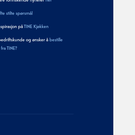
fte stilte spørsmål
nspirasjon på
TINE Kjøkken
bedriftskunde og ønsker å
bestille
fra TINE?