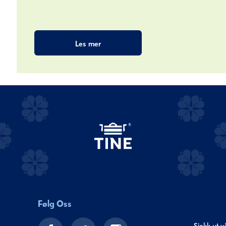
Les mer
Følg Oss
Sjekk ut v