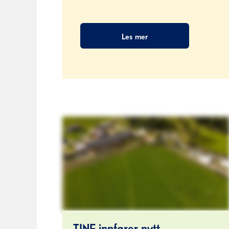
Les mer
TINE innfører nytt