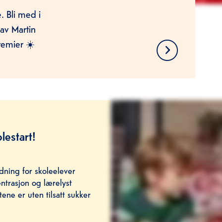
. Bli med i
 av Martin
remier ☀️
olestart!
dning for skoleelever
ntrasjon og lærelyst
ne er uten tilsatt sukker