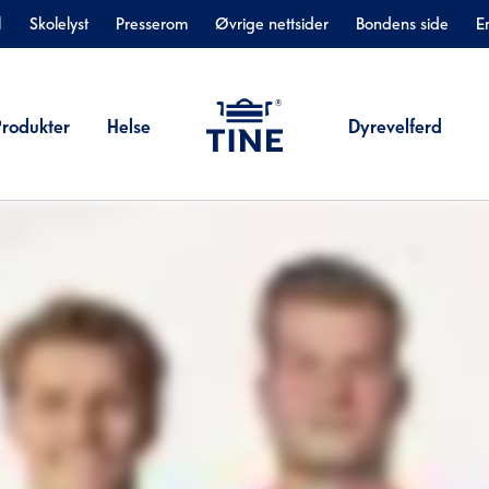
l
Skolelyst
Presserom
Øvrige nettsider
Bondens side
E
Produkter
Helse
Dyrevelferd