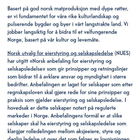
Basert på god norsk matproduksjon med dype røtter,
er vi fundamentet for våre rike kulturlandskap og
pulserende bygder og byer i vårt langstrakte land. Vi
jobber langsiktig for å bidra til et velfungerende
Norge, basert på vår kultur og levemåte.
Norsk utvalg for eierstyring og selskapsledelse
(NUES)
har utgitt «Norsk anbefaling for eierstyring og
selskapsledelse» som gir prinsipper og retningslinjer
som bidrar til å avklare ansvar og myndighet i større
bedrifter. Anbefalingen er laget for selskaper som etter
regnskapsloven skal gjøre rede for sine prinsipper og
praksis som gjelder eierstyring og selskapsledelse. I
hovedsak er dette selskaper notert på regulerte
markeder i Norge. Anbefalingens formål er at slike
selskaper skal ha eierstyring og selskapsledelse som
klargjør rolledelingen mellom aksjeeiere, styre og
daglig ledelse ut over det som følger av lovgivningen.