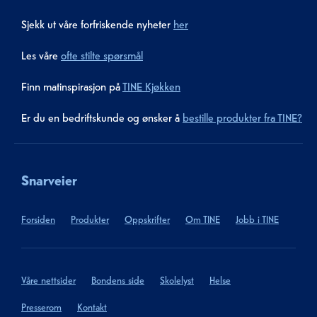
Sjekk ut våre forfriskende nyheter
her
Les våre
ofte stilte spørsmål
Finn matinspirasjon på
TINE Kjøkken
Er du en bedriftskunde og ønsker å
bestille produkter fra TINE?
Snarveier
Forsiden
Produkter
Oppskrifter
Om TINE
Jobb i TINE
Våre nettsider
Bondens side
Skolelyst
Helse
Presserom
Kontakt