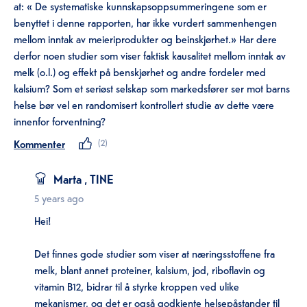
at: « De systematiske kunnskapsoppsummeringene som er
benyttet i denne rapporten, har ikke vurdert sammenhengen
mellom inntak av meieriprodukter og beinskjørhet.» Har dere
derfor noen studier som viser faktisk kausalitet mellom inntak av
melk (o.l.) og effekt på benskjørhet og andre fordeler med
kalsium? Som et seriøst selskap som markedsfører ser mot barns
helse bør vel en randomisert kontrollert studie av dette være
innenfor forventning?
Kommenter
(
2
)
Marta
, TINE
5 years ago
Hei!
Det finnes gode studier som viser at næringsstoffene fra
melk, blant annet proteiner, kalsium, jod, riboflavin og
vitamin B12, bidrar til å styrke kroppen ved ulike
mekanismer, og det er også godkjente helsepåstander til