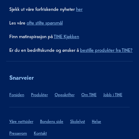
Sjekk ut våre forfriskende nyheter
her
Les våre
ofte stilte spørsmål
Finn matinspirasjon på
TINE Kjøkken
Er du en bedriftskunde og ønsker å
bestille produkter fra TINE?
Snarveier
Forsiden
Produkter
Oppskrifter
Om TINE
Jobb i TINE
Våre nettsider
Bondens side
Skolelyst
Helse
Presserom
Kontakt