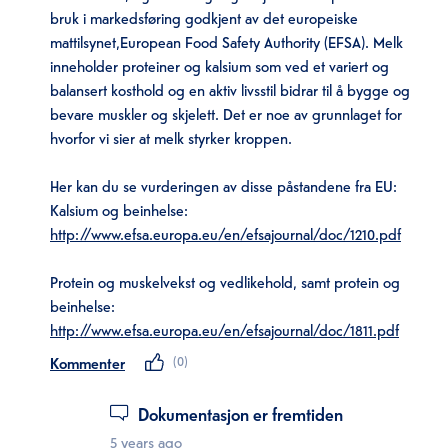
bruk i markedsføring godkjent av det europeiske
mattilsynet,European Food Safety Authority (EFSA). Melk
inneholder proteiner og kalsium som ved et variert og
balansert kosthold og en aktiv livsstil bidrar til å bygge og
bevare muskler og skjelett. Det er noe av grunnlaget for
hvorfor vi sier at melk styrker kroppen.
Her kan du se vurderingen av disse påstandene fra EU:
Kalsium og beinhelse:
http://www.efsa.europa.eu/en/efsajournal/doc/1210.pdf
Protein og muskelvekst og vedlikehold, samt protein og
beinhelse:
http://www.efsa.europa.eu/en/efsajournal/doc/1811.pdf
Kommenter
(
0
)
Dokumentasjon er fremtiden
5 years ago