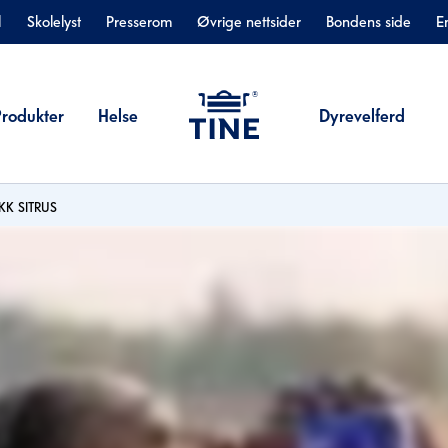
l
Skolelyst
Presserom
Øvrige nettsider
Bondens side
E
Produkter
Helse
Dyrevelferd
KK SITRUS