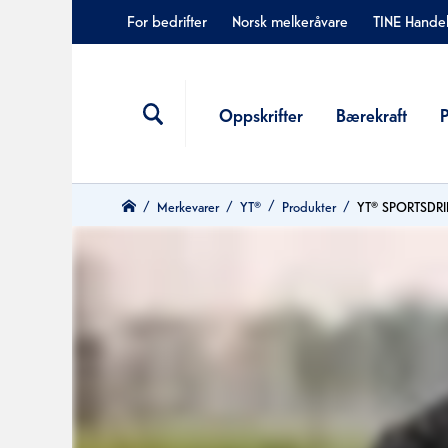
For bedrifter
Norsk melkeråvare
TINE Hande
Oppskrifter
Bærekraft
Merkevarer
YT®
Produkter
YT® SPORTSDRI