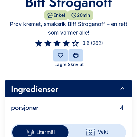
Biff Stroganoff
Enkel
20min
Prøv kremet, smaksrik Biff Stroganoff – en rett
som varmer alle!
3.8
(
262
)
Lagre
Skriv ut
Ingredienser
porsjoner
4
Vekt
Litermål