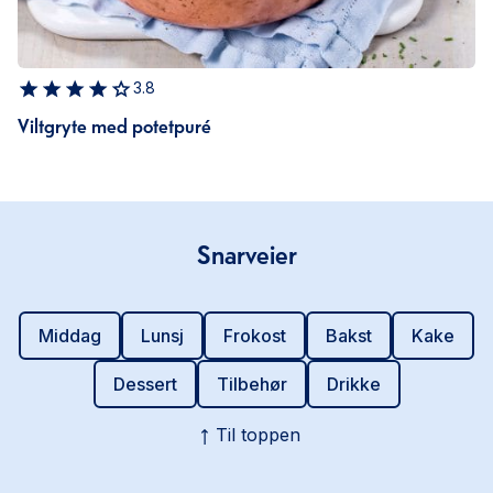
3.8
Viltgryte med potetpuré
Snarveier
Middag
Lunsj
Frokost
Bakst
Kake
Dessert
Tilbehør
Drikke
Til toppen