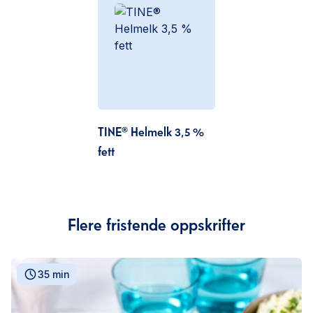
TINE® Helmelk 3,5 %
fett
Flere fristende oppskrifter
35 min