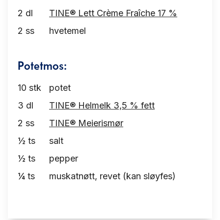
2
dl
TINE® Lett Crème Fraîche 17 %
2
ss
hvetemel
Potetmos:
10
stk
potet
3
dl
TINE® Helmelk 3,5 % fett
2
ss
TINE® Meierismør
½
ts
salt
½
ts
pepper
¼
ts
muskatnøtt, revet (kan sløyfes)