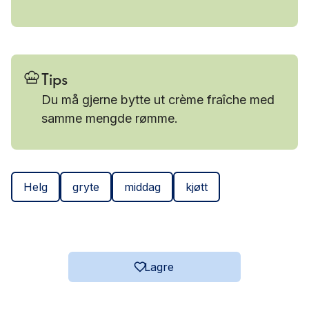
Tips
Du må gjerne bytte ut crème fraîche med
samme mengde rømme.
Helg
gryte
middag
kjøtt
Lagre