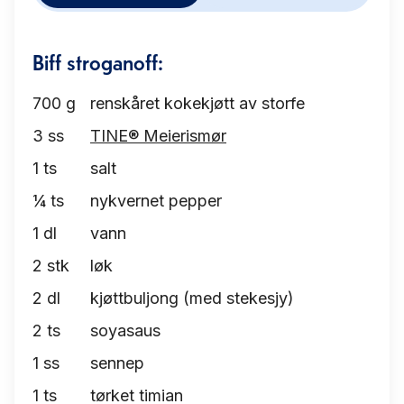
Biff stroganoff:
700
g
renskåret kokekjøtt av storfe
3
ss
TINE® Meierismør
1
ts
salt
¼
ts
nykvernet pepper
1
dl
vann
2
stk
løk
2
dl
kjøttbuljong (med stekesjy)
2
ts
soyasaus
1
ss
sennep
1
ts
tørket timian