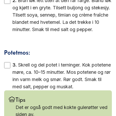
2
.
Brun løk lett uten at den får farge. Bland løk
og kjøtt i en gryte. Tilsett buljong og stekesjy.
Tilsett soya, sennep, timian og crème fraîche
blandet med hvetemel. La det trekke i 10
minutter. Smak til med salt og pepper.
Potetmos:
3
.
Skrell og del potet i terninger. Kok potetene
møre, ca. 10–15 minutter. Mos potetene og rør
inn varm melk og smør. Rør godt. Smak til
med salt, pepper og muskat.
Tips
Det er også godt med kokte gulerøtter ved
siden av.