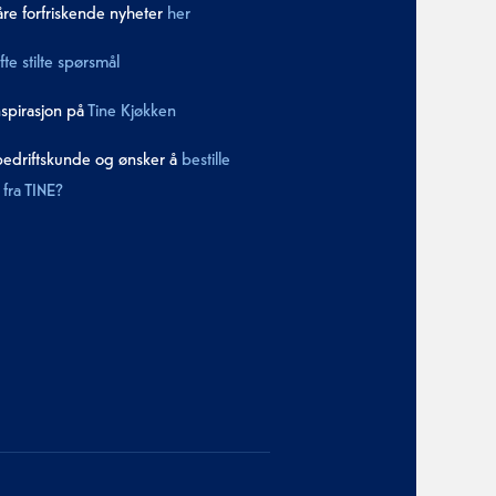
åre forfriskende nyheter
her
fte stilte spørsmål
nspirasjon på
Tine Kjøkken
bedriftskunde og ønsker å
bestille
fra TINE?