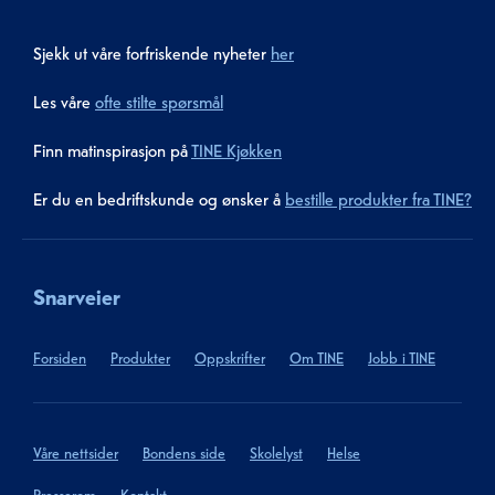
Sjekk ut våre forfriskende nyheter
her
Les våre
ofte stilte spørsmål
Finn matinspirasjon på
TINE Kjøkken
Er du en bedriftskunde og ønsker å
bestille produkter fra TINE?
Snarveier
Forsiden
Produkter
Oppskrifter
Om TINE
Jobb i TINE
Våre nettsider
Bondens side
Skolelyst
Helse
Presserom
Kontakt