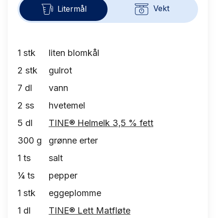
Vekt
Litermål
1
stk
liten blomkål
2
stk
gulrot
7
dl
vann
2
ss
hvetemel
5
dl
TINE® Helmelk 3,5 % fett
300
g
grønne erter
1
ts
salt
¼
ts
pepper
1
stk
eggeplomme
1
dl
TINE® Lett Matfløte