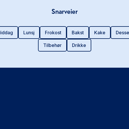
Snarveier
iddag
Lunsj
Frokost
Bakst
Kake
Desse
Tilbehør
Drikke