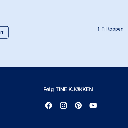
Til toppen
rt
Følg TINE KJØKKEN