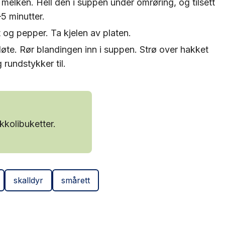
 melken. Hell den i suppen under omrøring, og tilsett
5 minutter.
t og pepper. Ta kjelen av platen.
e. Rør blandingen inn i suppen. Strø over hakket
 rundstykker til.
kkolibuketter.
skalldyr
smårett