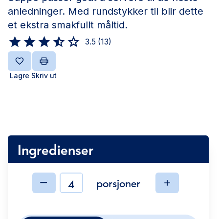
anledninger. Med rundstykker til blir dette
et ekstra smakfullt måltid.
3.5
(
13
)
Lagre
Skriv ut
Ingredienser
porsjoner
Ingredienser