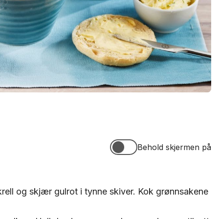
Behold skjermen på
Behold skjermen på
rell og skjær gulrot i tynne skiver. Kok grønnsakene