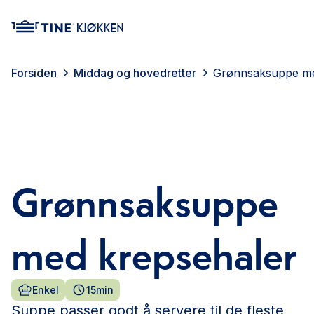
main content
Forsiden
Middag og hovedretter
Grønnsaksuppe me
Grønnsaksuppe
med krepsehaler
Enkel
15min
Suppe passer godt å servere til de fleste