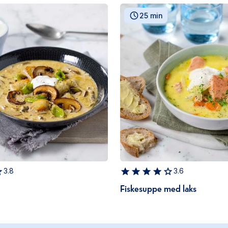
25 min
3.8
3.6
Fiskesuppe med laks