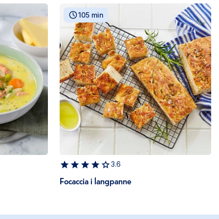
105 min
3.6
Focaccia i langpanne