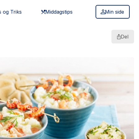
s og Triks
Middagstips
Min side
Del