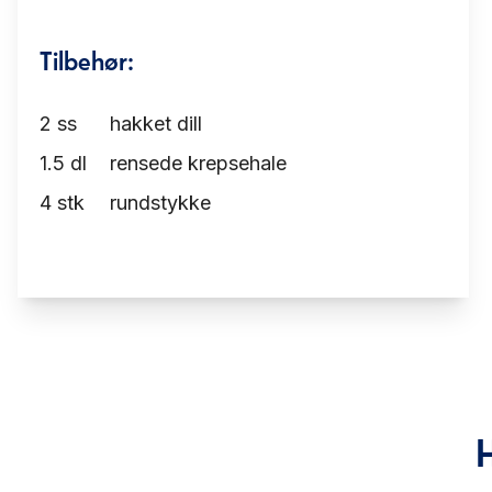
Tilbehør:
2
ss
hakket dill
1.5
dl
rensede krepsehale
4
stk
rundstykke