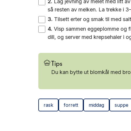
2
.
Lag jevning av melet med litt av
så resten av melken. La trekke i 3–
3
.
Tilsett erter og smak til med sal
4
.
Visp sammen eggeplomme og fløt
dill, og server med krepsehaler i og
Tips
Du kan bytte ut blomkål med bro
rask
forrett
middag
suppe