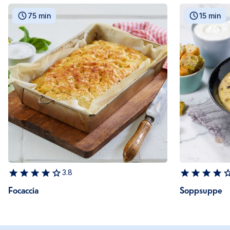
75 min
15 min
3.8
Focaccia
Soppsuppe