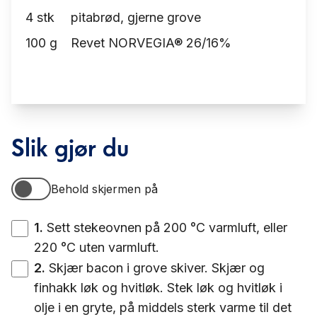
4
stk
pitabrød, gjerne grove
100
g
Revet NORVEGIA® 26/16%
Slik gjør du
Behold skjermen på
Behold skjermen på
1
.
Sett stekeovnen på 200 °C varmluft, eller
220 °C uten varmluft.
2
.
Skjær bacon i grove skiver. Skjær og
finhakk løk og hvitløk. Stek løk og hvitløk i
olje i en gryte, på middels sterk varme til det