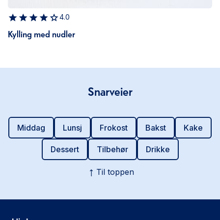
4.0
Kylling med nudler
Snarveier
Middag
Lunsj
Frokost
Bakst
Kake
Dessert
Tilbehør
Drikke
Til toppen