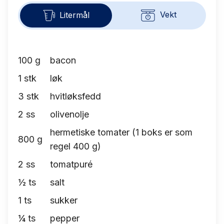
Vekt
Litermål
100
g
bacon
1
stk
løk
3
stk
hvitløksfedd
2
ss
olivenolje
hermetiske tomater (1 boks er som
800
g
regel 400 g)
2
ss
tomatpuré
½
ts
salt
1
ts
sukker
¼
ts
pepper