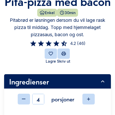
Pita-pizza med bacon
Enkel
30min
Pitabrød er løsningen dersom du vil lage rask
pizza til middag. Topp med hjemmelaget
pizzasaus, bacon og ost.
4.2
(
46
)
Lagre
Skriv ut
Ingredienser
porsjoner
Ingredienser