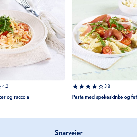
4.2
3.8
er og ruccola
Pasta med spekeskinke og fet
Snarveier