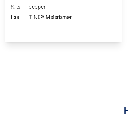
¼
ts
pepper
1
ss
TINE® Meierismør