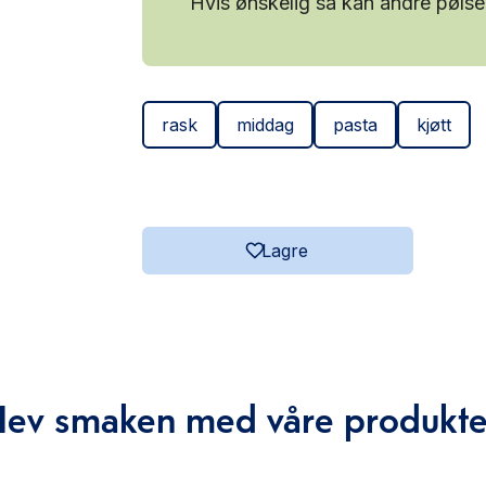
Hvis ønskelig så kan andre pølse
rask
middag
pasta
kjøtt
Lagre
Hev smaken med våre produkte