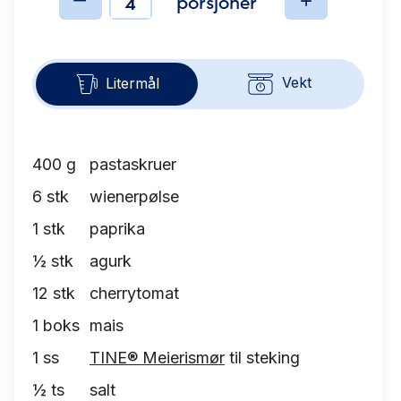
porsjoner
Ingredienser
Vekt
Litermål
400
g
pastaskruer
6
stk
wienerpølse
1
stk
paprika
½
stk
agurk
12
stk
cherrytomat
1
boks
mais
1
ss
TINE® Meierismør
til steking
½
ts
salt