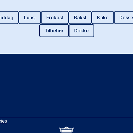
iddag
Lunsj
Frokost
Bakst
Kake
Desse
Tilbehør
Drikke
ies