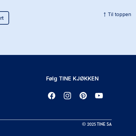
Til toppen
rt
Følg TINE KJØKKEN
©
2025
TINE SA