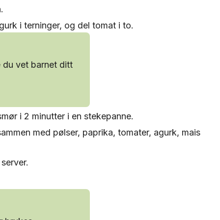
.
gurk i terninger, og del tomat i to.
 du vet barnet ditt
 smør i 2 minutter i en stekepanne.
sammen med pølser, paprika, tomater, agurk, mais
 server.