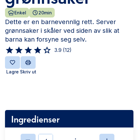
Enkel
20min
Dette er en barnevennlig rett. Server
grønnsaker i skåler ved siden av slik at
barna kan forsyne seg selv.
3.9
(
12
)
Lagre
Skriv ut
Ingredienser