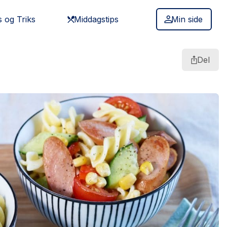
s og Triks
Middagstips
Min side
Del