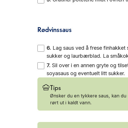
Rødvinssaus
6
.
Lag saus ved å frese finhakket sja
sukker og laurbærblad. La småkoke 
7
.
Sil over i en annen gryte og tils
soyasaus og eventuelt litt sukker.
Tips
Ønsker du en tykkere saus, kan du 
rørt ut i kaldt vann.