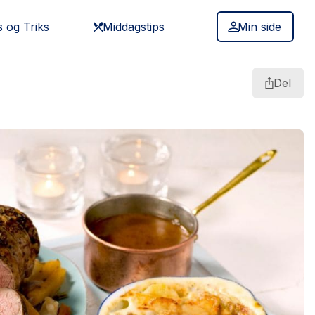
s og Triks
Middagstips
Min side
Del