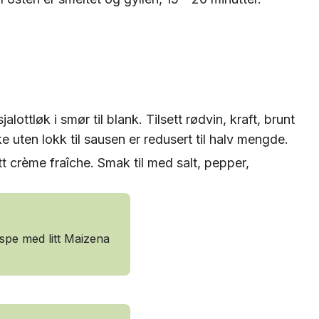
lottløk i smør til blank. Tilsett rødvin, kraft, brunt
uten lokk til sausen er redusert til halv mengde.
ett crème fraîche. Smak til med salt, pepper,
spe med litt Maizena