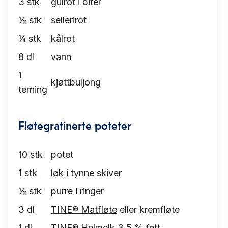
3
stk
gulrot i biter
½
stk
sellerirot
¼
stk
kålrot
8
dl
vann
1
kjøttbuljong
terning
Fløtegratinerte poteter
10
stk
potet
1
stk
løk i tynne skiver
½
stk
purre i ringer
3
dl
TINE® Matfløte
eller kremfløte
1
dl
TINE® Helmelk 3,5 % fett