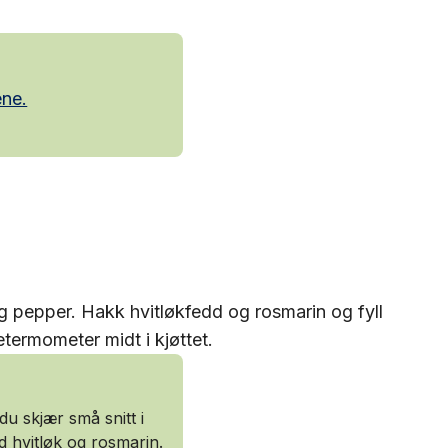
ene.
g pepper. Hakk hvitløkfedd og rosmarin og fyll
ketermometer midt i kjøttet.
du skjær små snitt i
d hvitløk og rosmarin.