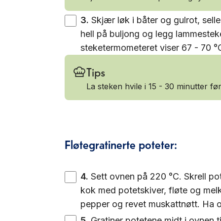
3
.
Skjær løk i båter og gulrot, sell
hell på buljong og legg lammesteken
steketermometeret viser 67 - 70 °
Tips
La steken hvile i 15 - 30 minutter f
Fløtegratinerte poteter:
4
.
Sett ovnen på 220 °C. Skrell po
kok med potetskiver, fløte og melk t
pepper og revet muskattnøtt. Ha ov
5
.
Gratiner potetene midt i ovnen ti