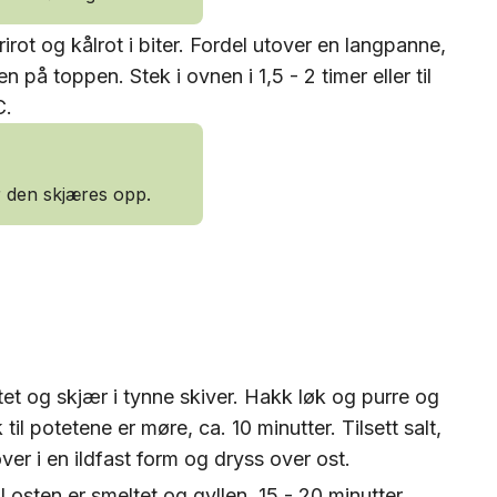
erirot og kålrot i biter. Fordel utover en langpanne,
 på toppen. Stek i ovnen i 1,5 - 2 timer eller til
C.
ør den skjæres opp.
tet og skjær i tynne skiver. Hakk løk og purre og
il potetene er møre, ca. 10 minutter. Tilsett salt,
er i en ildfast form og dryss over ost.
l osten er smeltet og gyllen, 15 - 20 minutter.