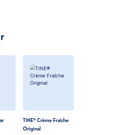
r
ør
TINE® Crème Fraîche
Original