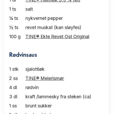
1
ts
salt
¼
ts
nykvernet pepper
½
ts
revet muskat (kan sløyfes)
100
g
TINE® Ekte Revet Ost Original
Rødvinsaus
1
stk
sjalottløk
2
ss
TINE® Meierismør
4
dl
rødvin
3
dl
kraft /lammesky fra steken (ca)
1
ss
brunt sukker