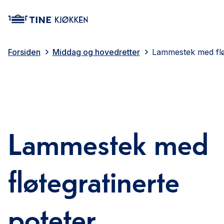
main content
Forsiden
Middag og hovedretter
Lammestek med fløt
Lammestek med
fløtegratinerte
poteter