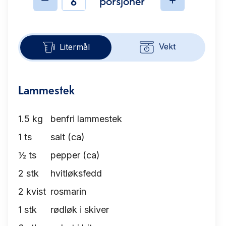
porsjoner
Ingredienser
Vekt
Litermål
Lammestek
1.5
kg
benfri lammestek
1
ts
salt (ca)
½
ts
pepper (ca)
2
stk
hvitløksfedd
2
kvist
rosmarin
1
stk
rødløk i skiver