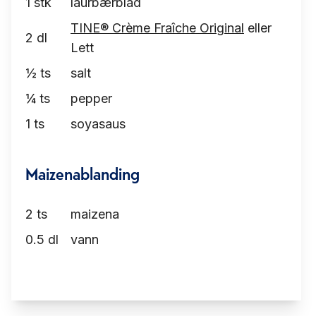
1
stk
laurbærblad
TINE® Crème Fraîche Original
eller
2
dl
Lett
½
ts
salt
¼
ts
pepper
1
ts
soyasaus
Maizenablanding
2
ts
maizena
0.5
dl
vann