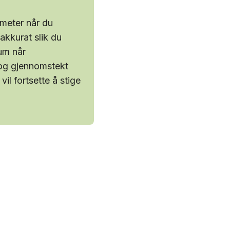
ometer når du
 akkurat slik du
um når
 og gjennomstekt
il fortsette å stige