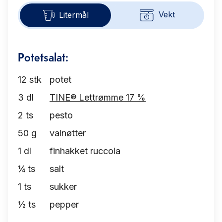
Vekt
Litermål
Potetsalat:
12
stk
potet
3
dl
TINE® Lettrømme 17 %
2
ts
pesto
50
g
valnøtter
1
dl
finhakket ruccola
¼
ts
salt
1
ts
sukker
½
ts
pepper