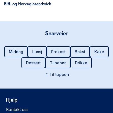
Biff- og Norvegiasandwich
Snarveier
Middag
Lunsj
Frokost
Bakst
Kake
Dessert
Tilbehør
Drikke
Til toppen
Hjelp
Kontakt oss