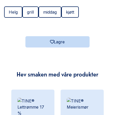
Helg
grill
middag
kjøtt
Lagre
Hev smaken med våre produkter