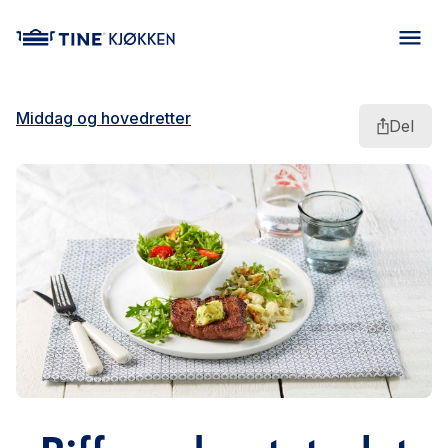
main content
Middag og hovedretter
Del