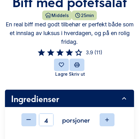
Biff med potetsalat
Middels
25min
En real biff med godt tilbehør er perfekt både som
et innslag av luksus i hverdagen, og på en rolig
fridag.
3.9
(
11
)
Lagre
Skriv ut
Ingredienser
porsjoner
Ingredienser