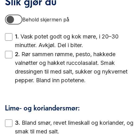
Slik gjør du
Behold skjermen på
Behold skjermen på
1
.
Vask potet godt og kok møre, i 20–30
minutter. Avkjøl. Del i biter.
2
.
Rør sammen rømme, pesto, hakkede
valnøtter og hakket ruccolasalat. Smak
dressingen til med salt, sukker og nykvernet
pepper. Bland inn potetene.
Lime- og koriandersmør:
3
.
Bland smør, revet limeskall og koriander, og
smak til med salt.