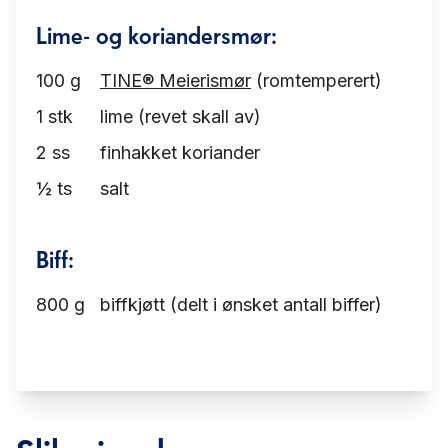
Lime- og koriandersmør:
100
g
TINE® Meierismør
(romtemperert)
1
stk
lime (revet skall av)
2
ss
finhakket koriander
½
ts
salt
Biff:
800
g
biffkjøtt (delt i ønsket antall biffer)