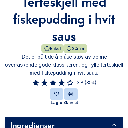
Terteskjell med
fiskepudding i hvit
saus
Enkel
20min
Det er på tide å blåse støv av denne
overraskende gode klassikeren, og fylle terteskjell
med fiskepudding i hvit saus.
3.8
(
304
)
Lagre
Skriv ut
Ingredienser