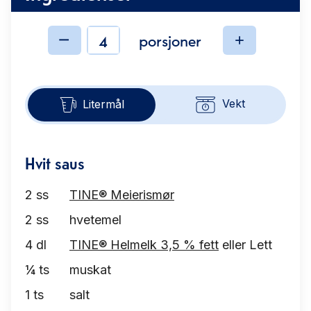
porsjoner
Ingredienser
Vekt
Litermål
Hvit saus
2
ss
TINE® Meierismør
2
ss
hvetemel
4
dl
TINE® Helmelk 3,5 % fett
eller Lett
¼
ts
muskat
1
ts
salt