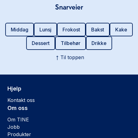
Snarveier
Middag
Lunsj
Frokost
Bakst
Kake
Dessert
Tilbehør
Drikke
Til toppen
Hjelp
Kontakt oss
Om oss
Om TINE
Jobb
Produkter