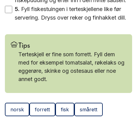
fiskepudding og erter inn i den hvite sausen.
5
.
Fyll fiskestuingen i terteskjellene like før
servering. Dryss over reker og finhakket dill.
Tips
Terteskjell er fine som forrett. Fyll dem
med for eksempel tomatsalat, røkelaks og
eggerøre, skinke og ostesaus eller noe
annet godt.
norsk
forrett
fisk
smårett