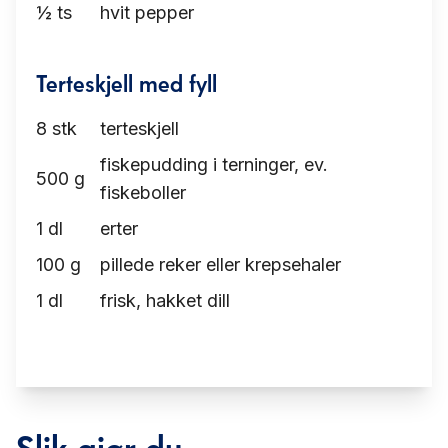
½
ts
hvit pepper
Terteskjell med fyll
8
stk
terteskjell
fiskepudding i terninger, ev.
500
g
fiskeboller
1
dl
erter
100
g
pillede reker eller krepsehaler
1
dl
frisk, hakket dill
Slik gjør du