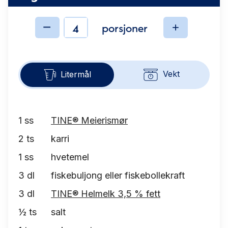
porsjoner
Ingredienser
Vekt
Litermål
1
ss
TINE® Meierismør
2
ts
karri
1
ss
hvetemel
3
dl
fiskebuljong eller fiskebollekraft
3
dl
TINE® Helmelk 3,5 % fett
½
ts
salt