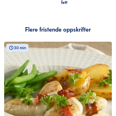
fett
Flere fristende oppskrifter
30 min