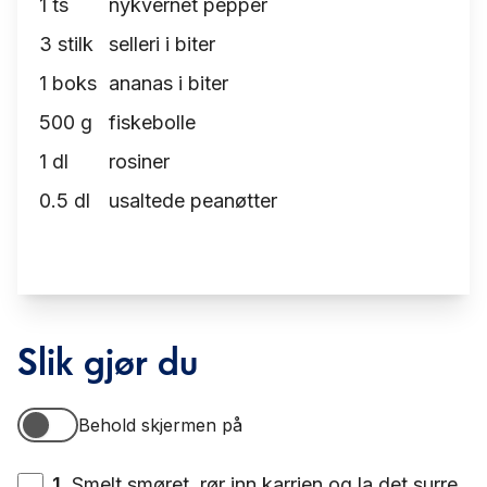
1
ts
nykvernet pepper
3
stilk
selleri i biter
1
boks
ananas i biter
500
g
fiskebolle
1
dl
rosiner
0.5
dl
usaltede peanøtter
Slik gjør du
Behold skjermen på
Behold skjermen på
1
.
Smelt smøret, rør inn karrien og la det surre