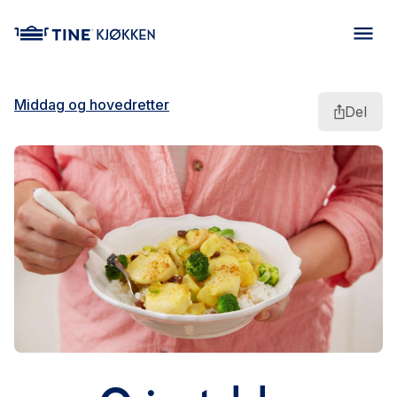
main content
Middag og hovedretter
Del