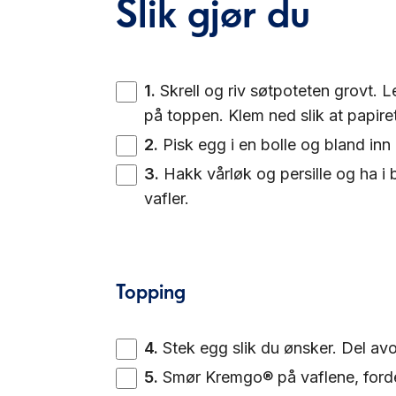
Slik gjør du
1
.
Skrell og riv søtpoteten grovt. 
på toppen. Klem ned slik at papire
2
.
Pisk egg i en bolle og bland inn
3
.
Hakk vårløk og persille og ha i 
vafler.
Topping
4
.
Stek egg slik du ønsker. Del avo
5
.
Smør Kremgo® på vaflene, forde