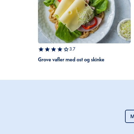
3.7
Grove vafler med ost og skinke
M