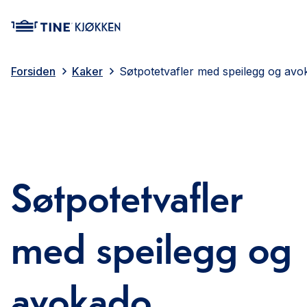
main content
Forsiden
Kaker
Søtpotetvafler med speilegg og avo
Søtpotetvafler
med speilegg og
avokado