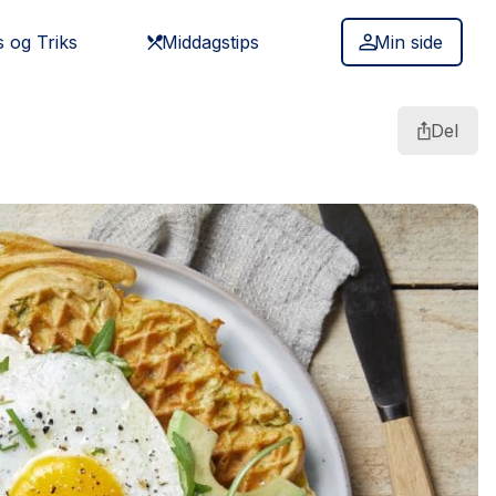
s og Triks
Middagstips
Min side
Del