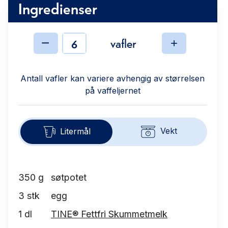
Ingredienser
vafler
Ingredienser
Antall vafler kan variere avhengig av størrelsen
på vaffeljernet
Vekt
Litermål
350
g
søtpotet
3
stk
egg
1
dl
TINE® Fettfri Skummetmelk