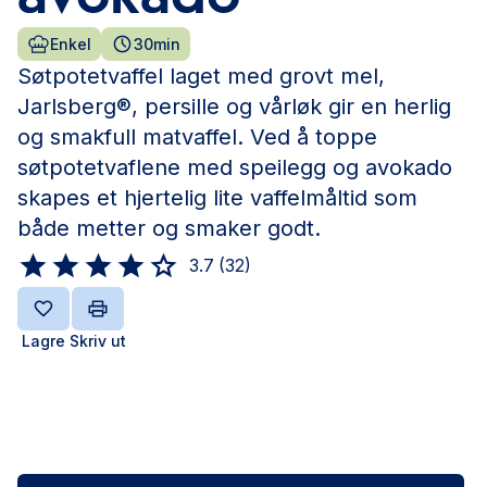
Enkel
30min
Søtpotetvaffel laget med grovt mel,
Jarlsberg®, persille og vårløk gir en herlig
og smakfull matvaffel. Ved å toppe
søtpotetvaflene med speilegg og avokado
skapes et hjertelig lite vaffelmåltid som
både metter og smaker godt.
3.7
(
32
)
Lagre
Skriv ut