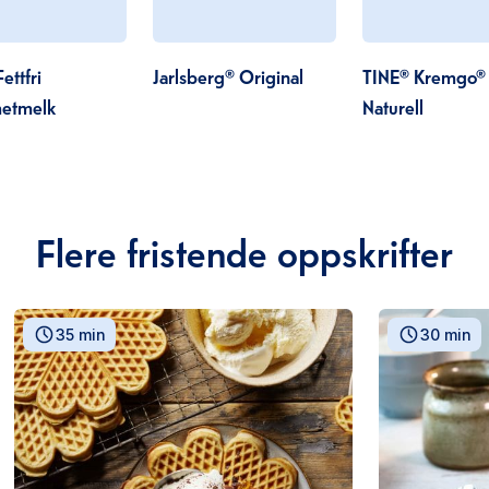
ettfri
Jarlsberg® Original
TINE® Kremgo®
etmelk
Naturell
Flere fristende oppskrifter
35 min
30 min