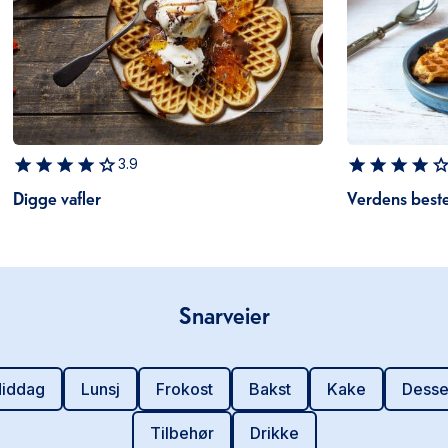
3.9
Digge vafler
Verdens beste
Snarveier
iddag
Lunsj
Frokost
Bakst
Kake
Desse
Tilbehør
Drikke