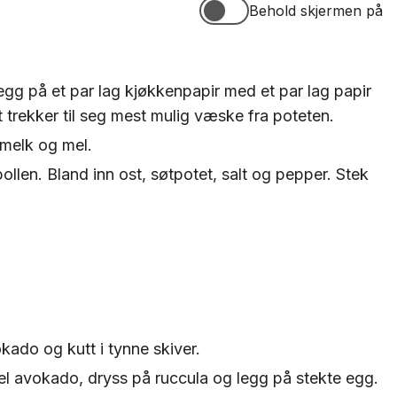
Behold skjermen på
Behold skjermen på
Legg på et par lag kjøkkenpapir med et par lag papir
t trekker til seg mest mulig væske fra poteten.
 melk og mel.
bollen. Bland inn ost, søtpotet, salt og pepper. Stek
kado og kutt i tynne skiver.
l avokado, dryss på ruccula og legg på stekte egg.