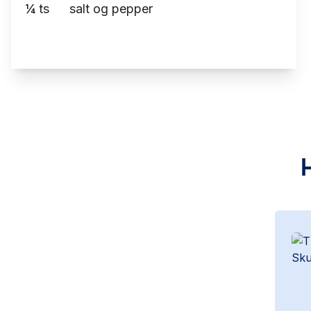
¼
ts
salt og pepper