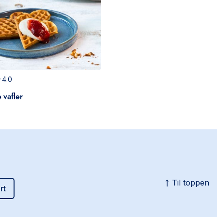
4.0
 vafler
Til toppen
rt