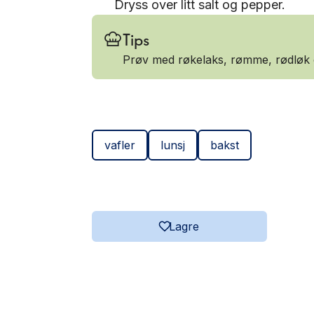
Dryss over litt salt og pepper.
Tips
Prøv med røkelaks, rømme, rødløk o
vafler
lunsj
bakst
Lagre