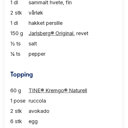
1
dl
sammalt hvete, fin
2
stk
vårløk
1
dl
hakket persille
150
g
Jarlsberg® Original
, revet
½
ts
salt
¼
ts
pepper
Topping
60
g
TINE® Kremgo® Naturell
1
pose
ruccola
2
stk
avokado
6
stk
egg