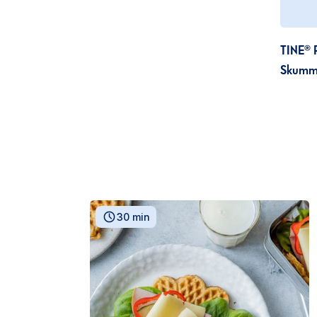
TINE® F
Skumm
30 min