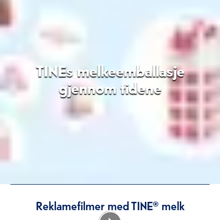
TINEs melkeemballasje
gjennom tidene
Reklamefilmer med TINE® melk