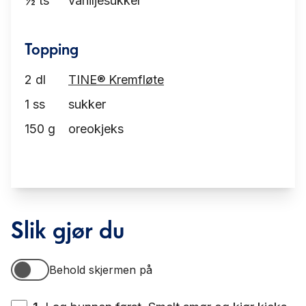
½
ts
vaniljesukker
Topping
2
dl
TINE® Kremfløte
1
ss
sukker
150
g
oreokjeks
Slik gjør du
Behold skjermen på
Behold skjermen på