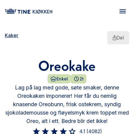
main content
Kaker
Del
Oreokake
Enkel
2t
Lag på lag med gode, søte smaker, denne
Oreokaken imponerer! Her får du nemlig
knasende Oreobunn, frisk ostekrem, syndig
sjokolademousse og fløyelsmyk krem toppet med
Oreo, alt i ett. Bedre blir det ikke!
4.1
(
4082
)