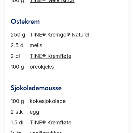
100
g
TINE® Meierismør
Ostekrem
250
g
TINE® Kremgo® Naturell
2.5
dl
melis
2
dl
TINE® Kremfløte
100
g
oreokjeks
Sjokolademousse
100
g
kokesjokolade
2
stk
egg
1.5
dl
TINE® Kremfløte