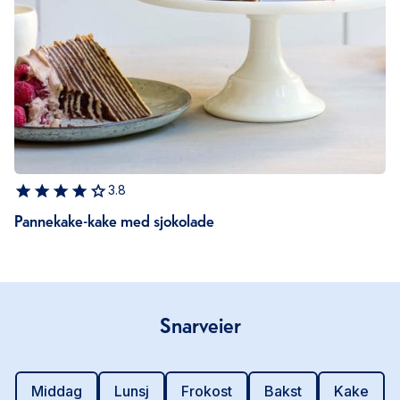
3.8
Pannekake-kake med sjokolade
Snarveier
Middag
Lunsj
Frokost
Bakst
Kake