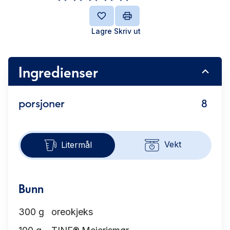
Lagre
Skriv ut
Ingredienser
porsjoner
8
Vekt
Litermål
Bunn
300
g
oreokjeks