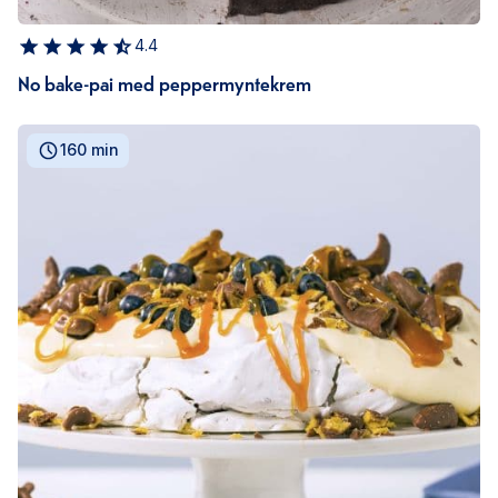
4.4
No bake-pai med peppermyntekrem
160 min