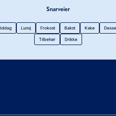
Snarveier
iddag
Lunsj
Frokost
Bakst
Kake
Desse
Tilbehør
Drikke