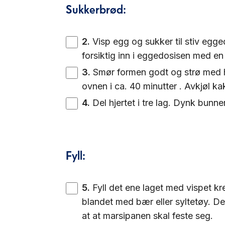
Sukkerbrød:
2
.
Visp egg og sukker til stiv egg
forsiktig inn i eggedosisen med en 
3
.
Smør formen godt og strø med hv
ovnen i ca. 40 minutter . Avkjøl ka
4
.
Del hjertet i tre lag. Dynk bunne
Fyll:
5
.
Fyll det ene laget med vispet k
blandet med bær eller syltetøy. De
at at marsipanen skal feste seg.