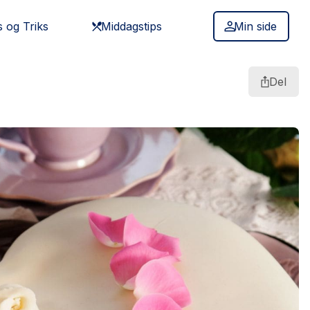
s og Triks
Middagstips
Min side
Del