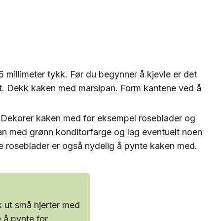
5 millimeter tykk. Før du begynner å kjevle er det
det. Dekk kaken med marsipan. Form kantene ved å
. Dekorer kaken med for eksempel roseblader og
pan med grønn konditorfarge og lag eventuelt noen
ke roseblader er også nydelig å pynte kaken med.
k ut små hjerter med
 å pynte for