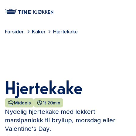
main content
Forsiden
Kaker
Hjertekake
Hjertekake
Middels
1t 20min
Nydelig hjertekake med lekkert
marsipanlokk til bryllup, morsdag eller
Valentine's Day.