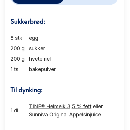
Sukkerbrød:
8
stk
egg
200
g
sukker
200
g
hvetemel
1
ts
bakepulver
Til dynking:
TINE® Helmelk 3,5 % fett
eller
1
dl
Sunniva Original Appelsinjuice