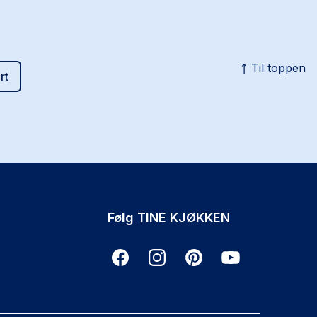
Til toppen
rt
Følg TINE KJØKKEN