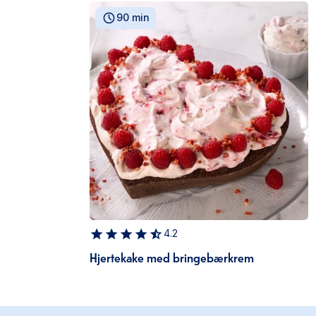
90 min
4.2
Hjertekake med bringebærkrem