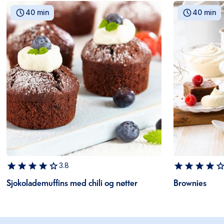
40 min
40 min
3.8
Sjokolademuffins med chili og nøtter
Brownies