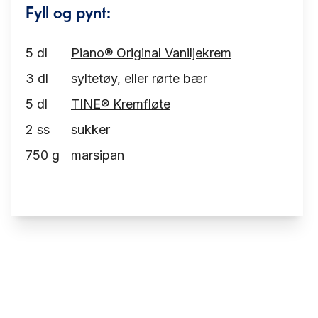
Fyll og pynt:
5
dl
Piano® Original Vaniljekrem
3
dl
syltetøy, eller rørte bær
5
dl
TINE® Kremfløte
2
ss
sukker
750
g
marsipan