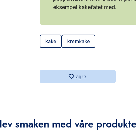
eksempel kakefatet med.
kake
kremkake
Lagre
Hev smaken med våre produkte