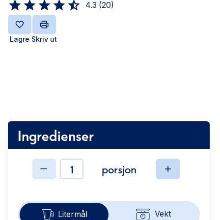
4.3
(
20
)
Lagre
Skriv ut
Ingredienser
porsjon
Ingredienser
Vekt
Litermål