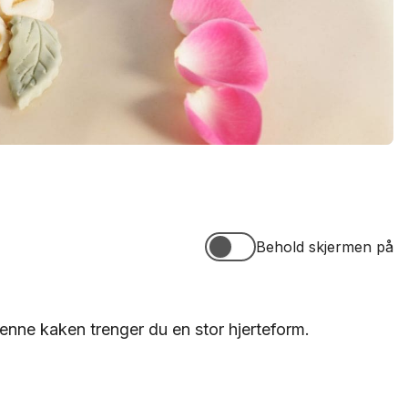
Behold skjermen på
Behold skjermen på
enne kaken trenger du en stor hjerteform.