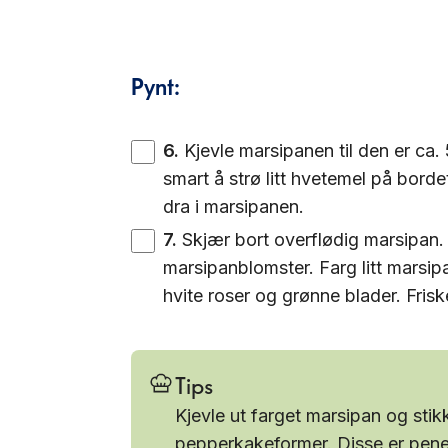
Pynt:
6
.
Kjevle marsipanen til den er ca. 
smart å strø litt hvetemel på bor
dra i marsipanen.
7
.
Skjær bort overflødig marsipan
marsipanblomster. Farg litt marsi
hvite roser og grønne blader. Fris
Tips
Kjevle ut farget marsipan og stik
pepperkakeformer. Disse er pene