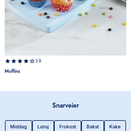
3.9
Muffins
Snarveier
Middag
Lunsj
Frokost
Bakst
Kake