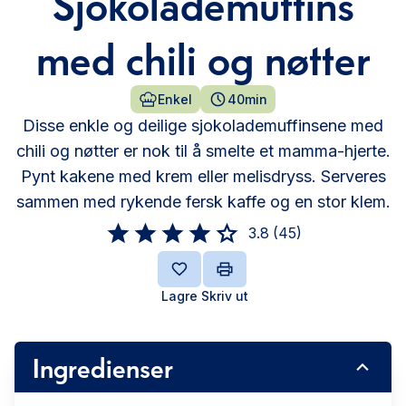
Sjokolademuffins
med chili og nøtter
Enkel
40min
Disse enkle og deilige sjokolademuffinsene med
chili og nøtter er nok til å smelte et mamma-hjerte.
Pynt kakene med krem eller melisdryss. Serveres
sammen med rykende fersk kaffe og en stor klem.
3.8
(
45
)
Lagre
Skriv ut
Ingredienser