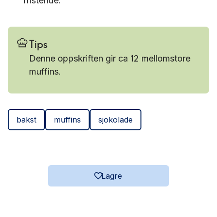
fristende.
Tips
Denne oppskriften gir ca 12 mellomstore
muffins.
bakst
muffins
sjokolade
Lagre