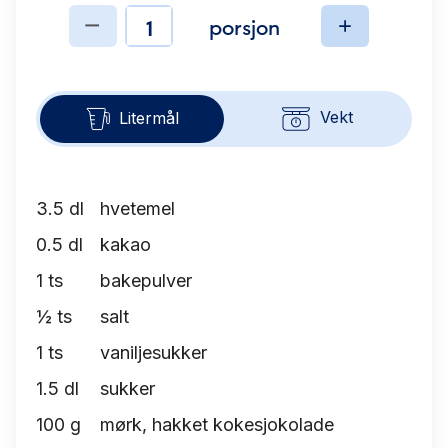
porsjon
Ingredienser
Vekt
Litermål
3.5
dl
hvetemel
0.5
dl
kakao
1
ts
bakepulver
½
ts
salt
1
ts
vaniljesukker
1.5
dl
sukker
100
g
mørk, hakket kokesjokolade