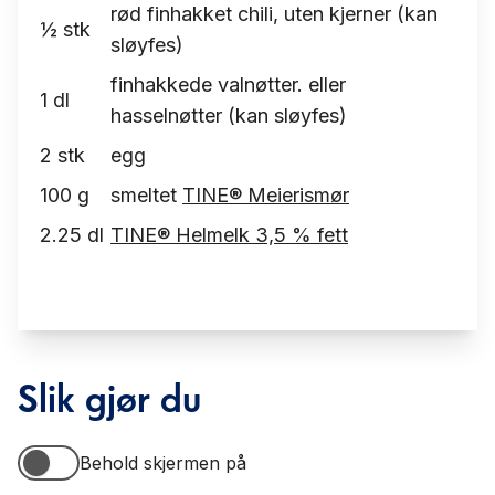
rød finhakket chili, uten kjerner (kan
½
stk
sløyfes)
finhakkede valnøtter. eller
1
dl
hasselnøtter (kan sløyfes)
2
stk
egg
100
g
smeltet
TINE® Meierismør
2.25
dl
TINE® Helmelk 3,5 % fett
Slik gjør du
Behold skjermen på
Behold skjermen på