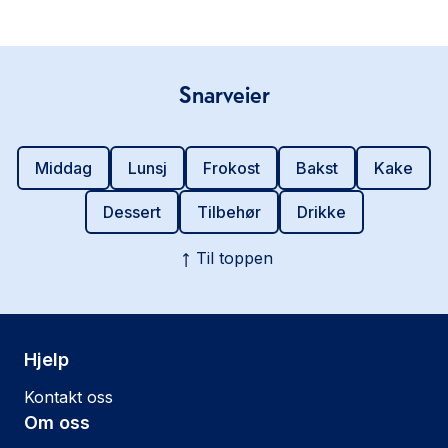
Snarveier
Middag
Lunsj
Frokost
Bakst
Kake
Dessert
Tilbehør
Drikke
Til toppen
Hjelp
Kontakt oss
Om oss