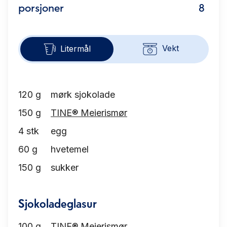
porsjoner
8
Vekt
Litermål
120
g
mørk sjokolade
150
g
TINE® Meierismør
4
stk
egg
60
g
hvetemel
150
g
sukker
Sjokoladeglasur
100
g
TINE® Meierismør