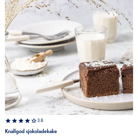
3.8
Knallgod sjokoladekake