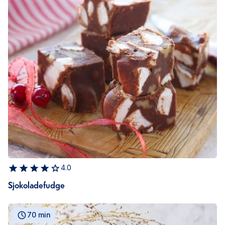
4.0
Sjokoladefudge
70 min