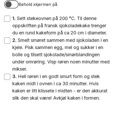
Behold skjermen på
Behold skjermen på
1
.
Sett stekeovnen på 200 °C. Til denne
oppskriften på fransk sjokoladekake trenger
du en rund kakeform på ca 20 cm i diameter.
2
.
Smelt smøret sammen med sjokoladen i en
kjele. Pisk sammen egg, mel og sukker i en
bolle og tilsett sjokolade/smørblandingen
under omrøring. Visp røren noen minutter med
mikser.
3
.
Hell røren i en godt smurt form og stek
kaken midt i ovnen i ca 30 minutter. Hvis
kaken er litt klissete i midten - er den akkurat
slik den skal være! Avkjøl kaken i formen.