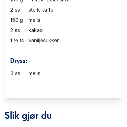
2
ss
sterk kaffe
150
g
melis
2
ss
kakao
1 ½
ts
vaniljesukker
Dryss:
3
ss
melis
Slik gjør du