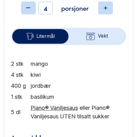
porsjoner
Ingredienser
Vekt
Litermål
2
stk
mango
4
stk
kiwi
400
g
jordbær
1
stk
basilikum
Piano® Vaniljesaus
eller Piano®
5
dl
Vaniljesaus UTEN tilsatt sukker