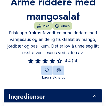
Arme riddere med
mangosalat
Enkel
30min
Frisk opp frokostfavoritten arme riddere med
vaniljesaus og en deilig fruktsalat av mango,
jordbær og basilikum. Det er lov å unne seg litt
ekstra vaniljesaus ved siden av.
4.4
(
14
)
Lagre
Skriv ut
Ingredienser