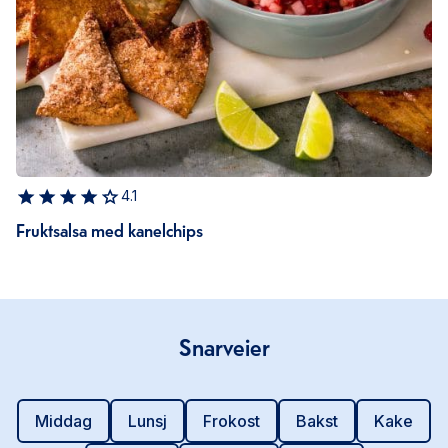
4.1
Fruktsalsa med kanelchips
Snarveier
Middag
Lunsj
Frokost
Bakst
Kake