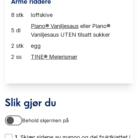
Arme riddere
8
stk
loffskive
Piano® Vaniljesaus
eller Piano®
5
dl
Vaniljesaus UTEN tilsatt sukker
2
stk
egg
2
ss
TINE® Meierismør
Slik gjør du
Behold skjermen på
Behold skjermen på
1
.
Skjær sidene av mango og del fruktkjøttet i