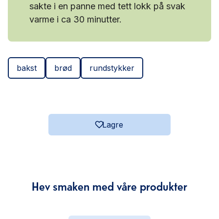
sakte i en panne med tett lokk på svak
varme i ca 30 minutter.
bakst
brød
rundstykker
Lagre
Hev smaken med våre produkter