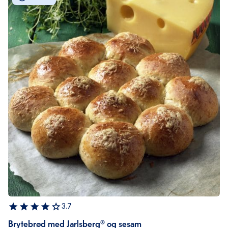
3.7
Brytebrød med Jarlsberg® og sesam