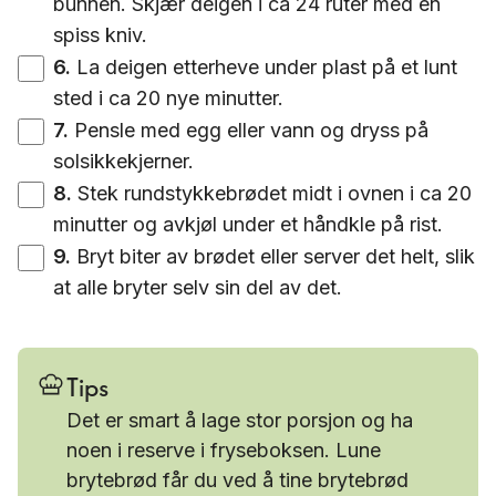
bunnen. Skjær deigen i ca 24 ruter med en
spiss kniv.
6
.
La deigen etterheve under plast på et lunt
sted i ca 20 nye minutter.
7
.
Pensle med egg eller vann og dryss på
solsikkekjerner.
8
.
Stek rundstykkebrødet midt i ovnen i ca 20
minutter og avkjøl under et håndkle på rist.
9
.
Bryt biter av brødet eller server det helt, slik
at alle bryter selv sin del av det.
Tips
Det er smart å lage stor porsjon og ha
noen i reserve i fryseboksen. Lune
brytebrød får du ved å tine brytebrød