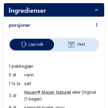
Ingredienser
porsjoner
1
Vekt
Litermål
1
pakke
gjær
5
dl
vann
1 ½
ts
salt
Kesam® Mager Naturell
eller Orginal
3
dl
(1 beger)
8
dl
sammalt hvete, grov