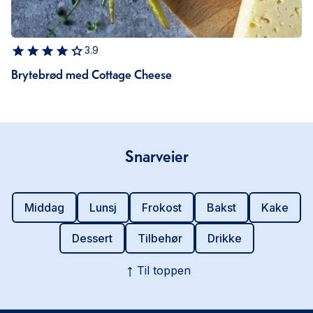
3.9
Brytebrød med Cottage Cheese
Snarveier
Middag
Lunsj
Frokost
Bakst
Kake
Dessert
Tilbehør
Drikke
Til toppen