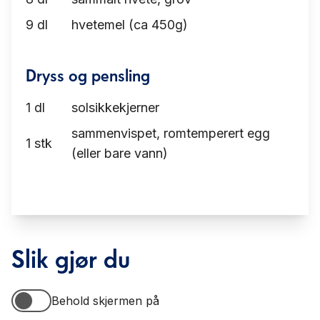
9
dl
hvetemel (ca 450g)
Dryss og pensling
1
dl
solsikkekjerner
sammenvispet, romtemperert egg
1
stk
(eller bare vann)
Slik gjør du
Behold skjermen på
Behold skjermen på