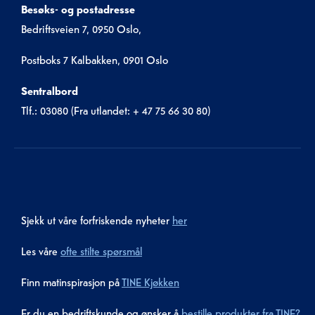
Besøks- og postadresse
Bedriftsveien 7, 0950 Oslo,
Postboks 7 Kalbakken, 0901 Oslo
Sentralbord
Tlf.: 03080 (Fra utlandet: + 47 75 66 30 80)
Sjekk ut våre forfriskende nyheter
her
Les våre
ofte stilte spørsmål
Finn matinspirasjon på
TINE Kjøkken
Er du en bedriftskunde og ønsker å
bestille produkter fra TINE?