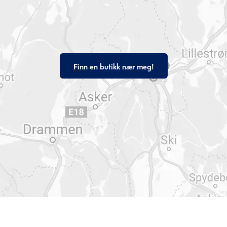
Finn en butikk nær meg!