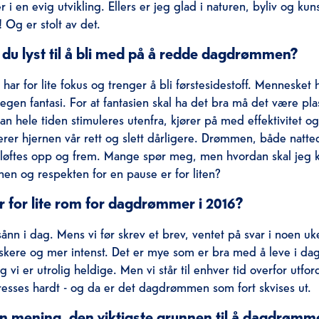
r i en evig utvikling. Ellers er jeg glad i naturen, byliv og ku
g er stolt av det.
du lyst til å bli med på å redde dagdrømmen?
ar for lite fokus og trenger å bli førstesidestoff. Mennesket h
 egen fantasi. For at fantasien skal ha det bra må det være plas
 hele tiden stimuleres utenfra, kjører på med effektivitet og
erer hjernen vår rett og slett dårligere. Drømmen, både nat
ftes opp og frem. Mange spør meg, men hvordan skal jeg kl
en og respekten for en pause er for liten?
r for lite rom for dagdrømmer i 2016?
 sånn i dag. Mens vi før skrev et brev, ventet på svar i noen uke
raskere og mer intenst. Det er mye som er bra med å leve i d
vi er utrolig heldige. Men vi står til enhver tid overfor utfor
esses hardt - og da er det dagdrømmen som fort skvises ut.
din mening, den viktigste grunnen til å dagdrømm