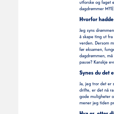
utforske og faget e
dagdrømmer MYE! O
Hvorfor hadde 
Jeg syns drømmen h
å skape ting ut fra
verden. Dersom man
før eksamen, fung
dagdrømmen, må lø
pause? Kanskje evn
Synes du det e
Ja, jeg tror det er
drifte, er det nå 
gode muligheter og 
mener jeg tiden pr
Hva er, etter 