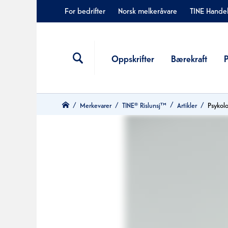
For bedrifter
Norsk melkeråvare
TINE Hande
Oppskrifter
Bærekraft
Merkevarer
TINE® Rislunsj™
Artikler
Psykol