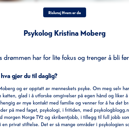
Rislunsj Hvem er de
Psykolog Kristina Moberg
s drømmen har for lite fokus og trenger å bli før
va gjør du til daglig?
a Moberg og er opptatt av menneskets psyke. Om meg selv har
 katten, glad i å utforske omgivelser på egen hånd og liker å
hengig av mye kontakt med familie og venner for å ha det bra
er på med faget, psykologi, i fritiden, med psykologblogg.no
d morgen Norge TV2 og skribentjobb, i tillegg til full jobb so
 i en privat stiftelse. Det er så mange områder i psykologien