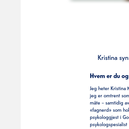
Kristina syn
Hvem er du og h
Jeg heter Kristin
jeg er omtrent som
måte – samtidig av
«fagnerd» som hold
psykologgjest i Go
psykologspesialist