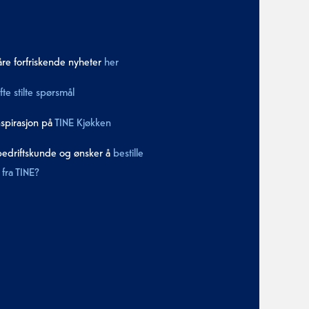
åre forfriskende nyheter
her
fte stilte spørsmål
nspirasjon på
TINE Kjøkken
bedriftskunde og ønsker å
bestille
fra TINE?