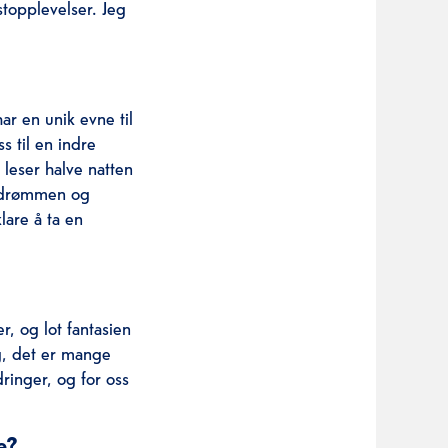
nstopplevelser. Jeg
ar en unik evne til
s til en indre
 leser halve natten
tedrømmen og
are å ta en
r, og lot fantasien
ag, det er mange
dringer, og for oss
e?