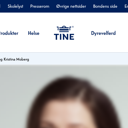
l
Skolelyst
Presserom
Øvrige nettsider
Bondens side
E
Produkter
Helse
Dyrevelferd
og Kristina Moberg