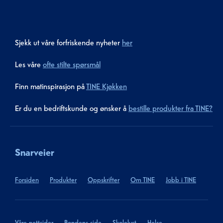
Sjekk ut våre forfriskende nyheter
her
Les våre
ofte stilte spørsmål
Finn matinspirasjon på
TINE Kjøkken
Er du en bedriftskunde og ønsker å
bestille produkter fra TINE?
Snarveier
Forsiden
Produkter
Oppskrifter
Om TINE
Jobb i TINE
Våre nettsider
Bondens side
Skolelyst
Helse