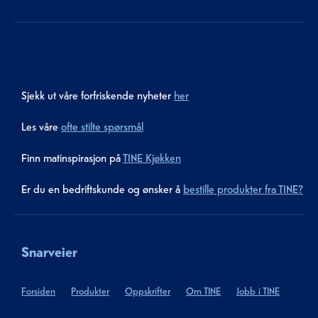
Sjekk ut våre forfriskende nyheter
her
Les våre
ofte stilte spørsmål
Finn matinspirasjon på
TINE Kjøkken
Er du en bedriftskunde og ønsker å
bestille produkter fra TINE?
Snarveier
Forsiden
Produkter
Oppskrifter
Om TINE
Jobb i TINE