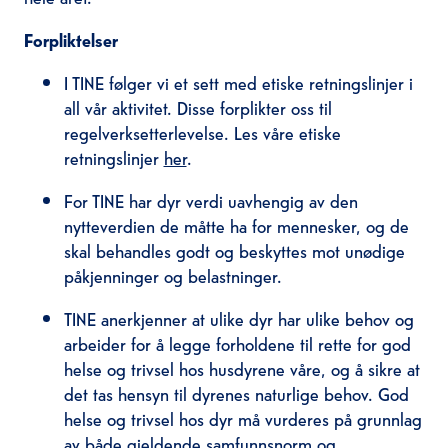
Forpliktelser
I TINE følger vi et sett med etiske retningslinjer i
all vår aktivitet. Disse forplikter oss til
regelverksetterlevelse. Les våre etiske
retningslinjer
her
.
For TINE har dyr verdi uavhengig av den
nytteverdien de måtte ha for mennesker, og de
skal behandles godt og beskyttes mot unødige
påkjenninger og belastninger.
TINE anerkjenner at ulike dyr har ulike behov og
arbeider for å legge forholdene til rette for god
helse og trivsel hos husdyrene våre, og å sikre at
det tas hensyn til dyrenes naturlige behov. God
helse og trivsel hos dyr må vurderes på grunnlag
av både gjeldende samfunnsnorm og