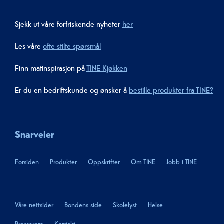
Sjekk ut våre forfriskende nyheter
her
Les våre
ofte stilte spørsmål
Finn matinspirasjon på
TINE Kjøkken
Er du en bedriftskunde og ønsker å
bestille produkter fra TINE?
Snarveier
Forsiden
Produkter
Oppskrifter
Om TINE
Jobb i TINE
Våre nettsider
Bondens side
Skolelyst
Helse
Presserom
Kontakt