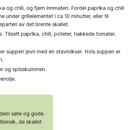
 og chili, og fjern innmaten. Fordel paprika og chili
e under grillelementet i ca 10 minutter, eller til
teparten av det brente skallet.
le. Tilsett paprika, chili, poteter, hakkede tomater,
tter suppen jevn med en stavmikser. Hvis suppen er
n.
per og spisskummen.
enolje.
r dem søte og gode.
llsmak, da skallet