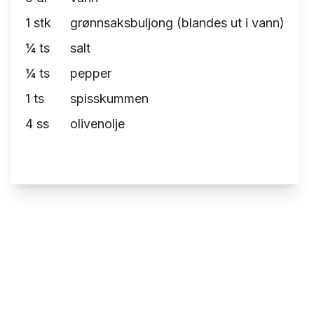
1
stk
grønnsaksbuljong (blandes ut i vann)
¼
ts
salt
¼
ts
pepper
1
ts
spisskummen
4
ss
olivenolje