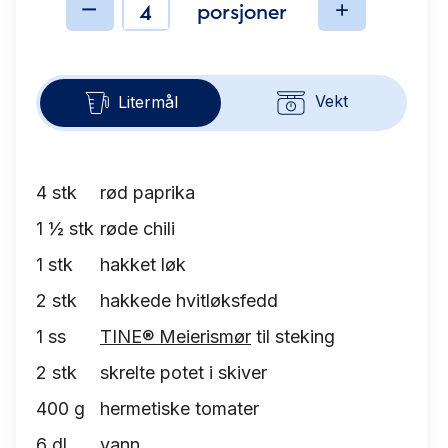
porsjoner
Ingredienser
Vekt
Litermål
4
stk
rød paprika
1 ½
stk
røde chili
1
stk
hakket løk
2
stk
hakkede hvitløksfedd
1
ss
TINE® Meierismør
til steking
2
stk
skrelte potet i skiver
400
g
hermetiske tomater
6
dl
vann