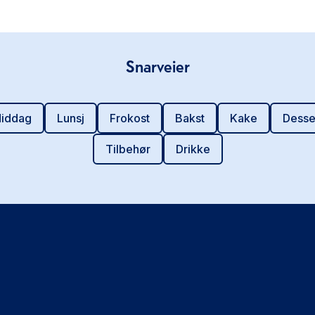
Snarveier
iddag
Lunsj
Frokost
Bakst
Kake
Desse
Tilbehør
Drikke