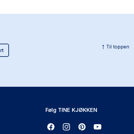
Til toppen
rt
Følg TINE KJØKKEN