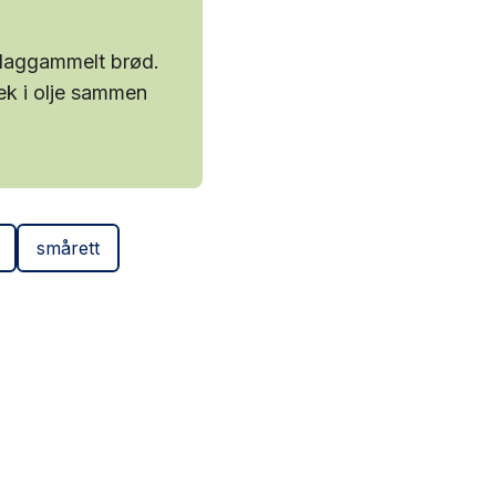
 daggammelt brød.
tek i olje sammen
smårett