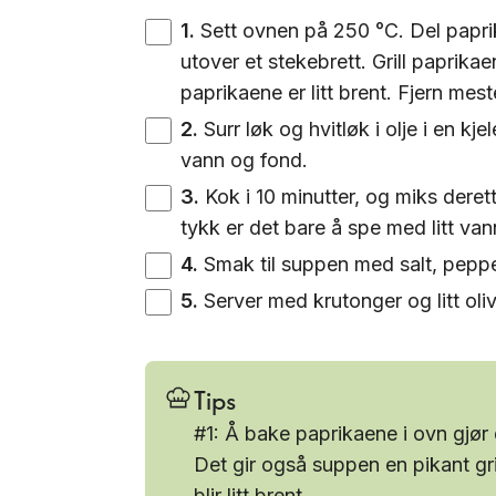
1
.
Sett ovnen på 250 °C. Del paprika
utover et stekebrett. Grill paprikaen
paprikaene er litt brent. Fjern mes
2
.
Surr løk og hvitløk i olje i en kje
vann og fond.
3
.
Kok i 10 minutter, og miks dere
tykk er det bare å spe med litt van
4
.
Smak til suppen med salt, pep
5
.
Server med krutonger og litt oliv
Tips
#1: Å bake paprikaene i ovn gjø
Det gir også suppen en pikant gri
blir litt brent.