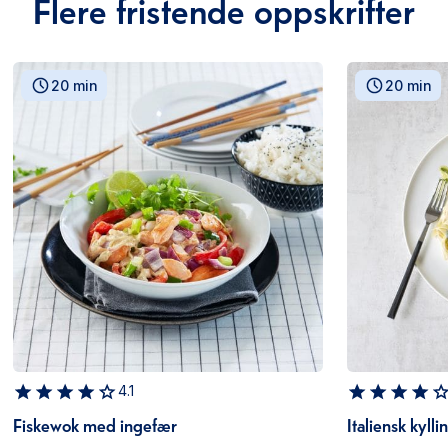
Flere fristende oppskrifter
20 min
20 min
4.1
Fiskewok med ingefær
Italiensk kyll