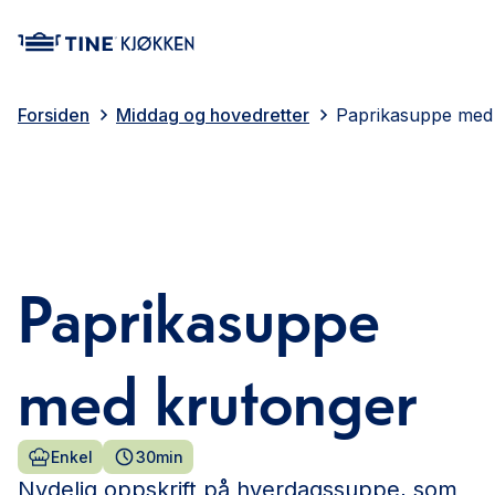
main content
Forsiden
Middag og hovedretter
Paprikasuppe med
Paprikasuppe
med krutonger
Enkel
30min
Nydelig oppskrift på hverdagssuppe, som