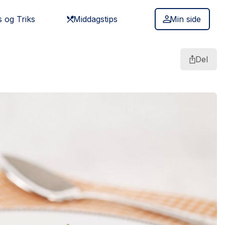
s og Triks
Middagstips
Min side
Del