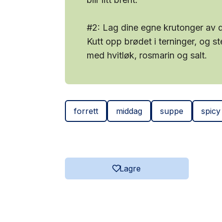
#2: Lag dine egne krutonger av
Kutt opp brødet i terninger, og s
med hvitløk, rosmarin og salt.
forrett
middag
suppe
spicy
Lagre