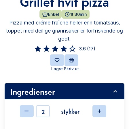
Grillet hvit pizza
Enkel
1t 30min
Pizza med créme fraîche heller enn tomatsaus,
toppet med deilige grønnsaker er forfriskende og
godt.
3.6
(
17
)
Lagre
Skriv ut
Ingredienser
stykker
Ingredienser