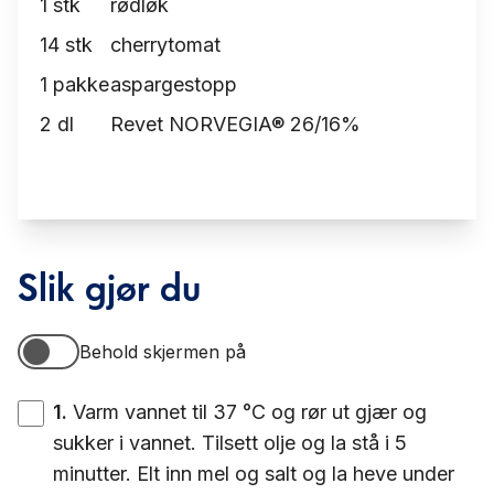
1
stk
rødløk
14
stk
cherrytomat
1
pakke
aspargestopp
2
dl
Revet NORVEGIA® 26/16%
Slik gjør du
Behold skjermen på
Behold skjermen på
1
.
Varm vannet til 37 °C og rør ut gjær og
sukker i vannet. Tilsett olje og la stå i 5
minutter. Elt inn mel og salt og la heve under