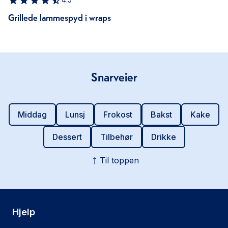
Grillede lammespyd i wraps
Snarveier
Middag
Lunsj
Frokost
Bakst
Kake
Dessert
Tilbehør
Drikke
Til toppen
Hjelp