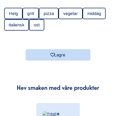
Helg
grill
pizza
vegetar
middag
italiensk
ost
Lagre
Hev smaken med våre produkter