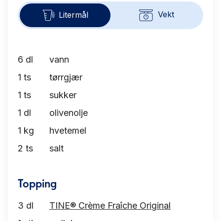
Vekt
Litermål
6
dl
vann
1
ts
tørrgjær
1
ts
sukker
1
dl
olivenolje
1
kg
hvetemel
2
ts
salt
Topping
3
dl
TINE® Crème Fraîche Original