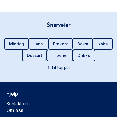
Snarveier
Middag
Lunsj
Frokost
Bakst
Kake
Dessert
Tilbehør
Drikke
Til toppen
Hjelp
Kontakt oss
Om oss