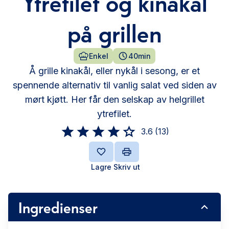
Ytrefilet og kinakål
på grillen
Enkel
40min
Å grille kinakål, eller nykål i sesong, er et
spennende alternativ til vanlig salat ved siden av
mørt kjøtt. Her får den selskap av helgrillet
ytrefilet.
3.6
(
13
)
Lagre
Skriv ut
Ingredienser