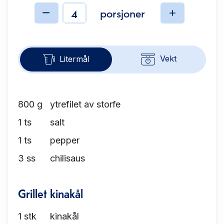
porsjoner
Ingredienser
Vekt
Litermål
800
g
ytrefilet av storfe
1
ts
salt
1
ts
pepper
3
ss
chilisaus
Grillet kinakål
1
stk
kinakål