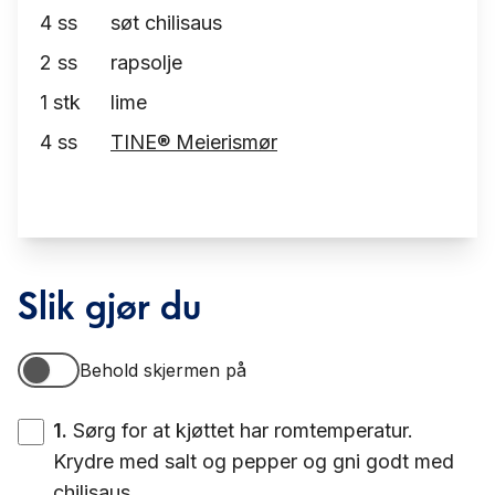
4
ss
søt chilisaus
2
ss
rapsolje
1
stk
lime
4
ss
TINE® Meierismør
Slik gjør du
Behold skjermen på
Behold skjermen på
1
.
Sørg for at kjøttet har romtemperatur.
Krydre med salt og pepper og gni godt med
chilisaus.