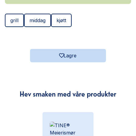
grill
middag
kjøtt
Lagre
Hev smaken med våre produkter