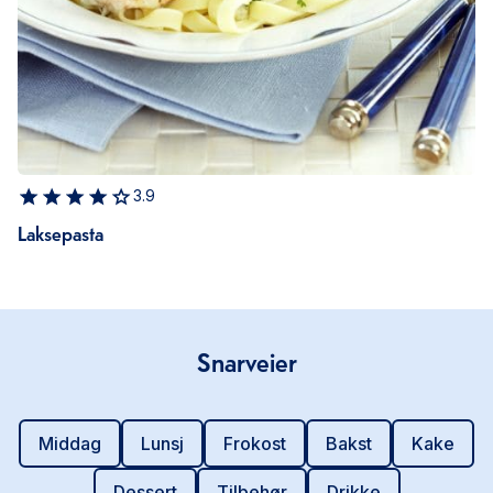
3.9
Laksepasta
Snarveier
Middag
Lunsj
Frokost
Bakst
Kake
Dessert
Tilbehør
Drikke