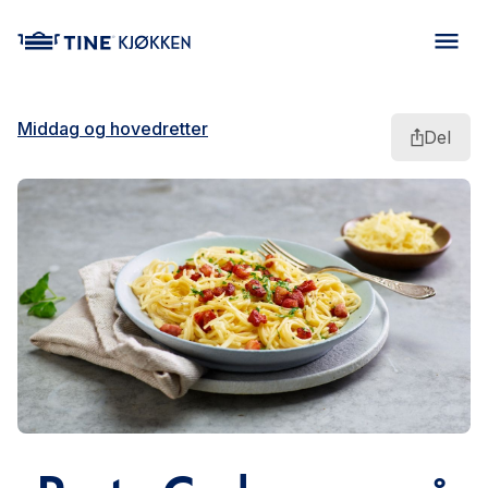
main content
Middag og hovedretter
Del