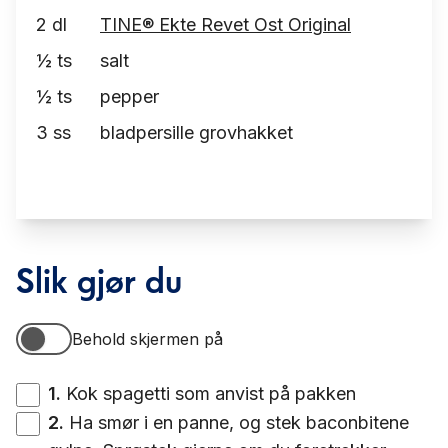
2
dl
TINE® Ekte Revet Ost Original
½
ts
salt
½
ts
pepper
3
ss
bladpersille grovhakket
Slik gjør du
Behold skjermen på
Behold skjermen på
1
.
Kok spagetti som anvist på pakken
2
.
Ha smør i en panne, og stek baconbitene