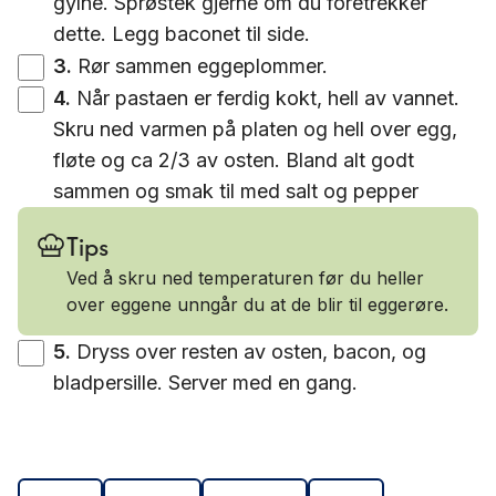
gylne. Sprøstek gjerne om du foretrekker
dette. Legg baconet til side.
3
.
Rør sammen eggeplommer.
4
.
Når pastaen er ferdig kokt, hell av vannet.
Skru ned varmen på platen og hell over egg,
fløte og ca 2/3 av osten. Bland alt godt
sammen og smak til med salt og pepper
Tips
Ved å skru ned temperaturen før du heller
over eggene unngår du at de blir til eggerøre.
5
.
Dryss over resten av osten, bacon, og
bladpersille. Server med en gang.