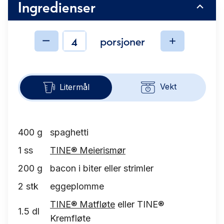
Ingredienser
porsjoner
Ingredienser
Vekt
Litermål
400
g
spaghetti
1
ss
TINE® Meierismør
200
g
bacon i biter eller strimler
2
stk
eggeplomme
TINE® Matfløte
eller TINE®
1.5
dl
Kremfløte