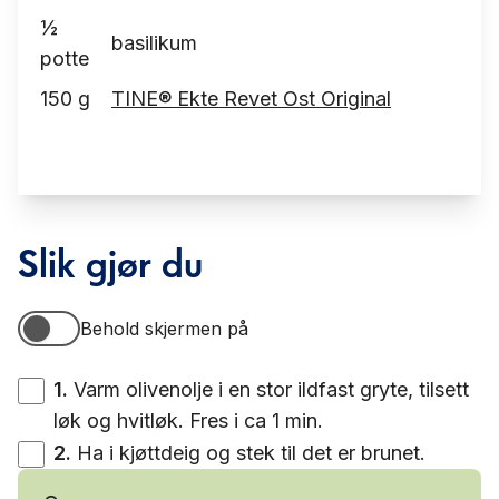
½
basilikum
potte
150
g
TINE® Ekte Revet Ost Original
Slik gjør du
Behold skjermen på
Behold skjermen på
1
.
Varm olivenolje i en stor ildfast gryte, tilsett
løk og hvitløk. Fres i ca 1 min.
2
.
Ha i kjøttdeig og stek til det er brunet.