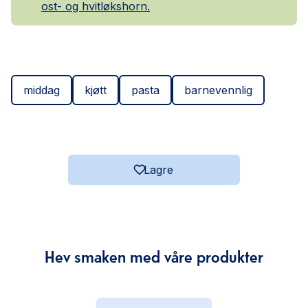
ost- og hvitløkshorn.
middag
kjøtt
pasta
barnevennlig
Lagre
Hev smaken med våre produkter