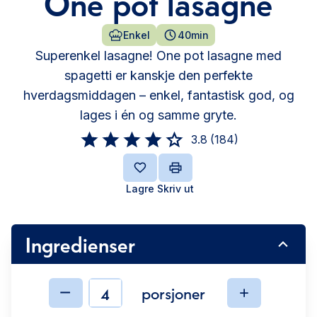
One pot lasagne
Enkel
40min
Superenkel lasagne! One pot lasagne med
spagetti er kanskje den perfekte
hverdagsmiddagen – enkel, fantastisk god, og
lages i én og samme gryte.
3.8
(
184
)
Lagre
Skriv ut
Ingredienser
porsjoner
Ingredienser