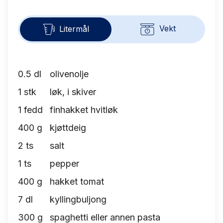
Vekt
Litermål
0.5
dl
olivenolje
1
stk
løk, i skiver
1
fedd
finhakket hvitløk
400
g
kjøttdeig
2
ts
salt
1
ts
pepper
400
g
hakket tomat
7
dl
kyllingbuljong
300
g
spaghetti eller annen pasta