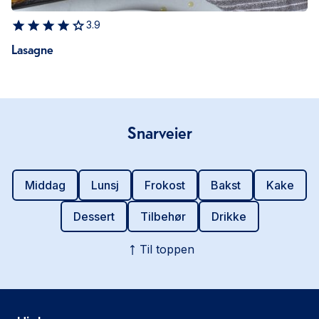
3.9
Lasagne
Snarveier
Middag
Lunsj
Frokost
Bakst
Kake
Dessert
Tilbehør
Drikke
Til toppen