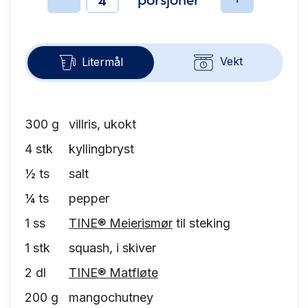
Ingredienser
Vekt
Litermål
300
g
villris, ukokt
4
stk
kyllingbryst
½
ts
salt
¼
ts
pepper
1
ss
TINE® Meierismør
til steking
1
stk
squash, i skiver
2
dl
TINE® Matfløte
200
g
mangochutney