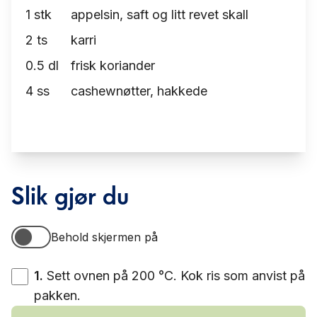
1
stk
appelsin, saft og litt revet skall
2
ts
karri
0.5
dl
frisk koriander
4
ss
cashewnøtter, hakkede
Slik gjør du
Behold skjermen på
Behold skjermen på
1
.
Sett ovnen på 200 °C. Kok ris som anvist på
pakken.