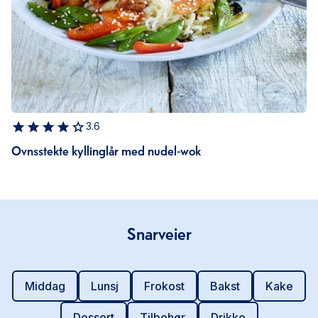
3.6
Ovnsstekte kyllinglår med nudel-wok
Snarveier
Middag
Lunsj
Frokost
Bakst
Kake
Dessert
Tilbehør
Drikke