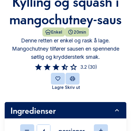
Kylling og squash i
mangochutney-saus
Enkel
20min
Denne retten er enkel og rask å lage.
Mangochutney tilfører sausen en spennende
søtlig og kryddersterk smak.
3.2
(
30
)
Lagre
Skriv ut
Ingredienser
porsjoner