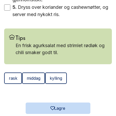
5
.
Dryss over koriander og cashewnøtter, og
server med nykokt ris.
Tips
En frisk agurksalat med strimlet rødløk og
chili smaker godt til.
rask
middag
kylling
Lagre