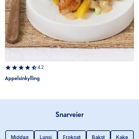
4.2
Appelsinkylling
Snarveier
Middag
Lunsj
Frokost
Bakst
Kake