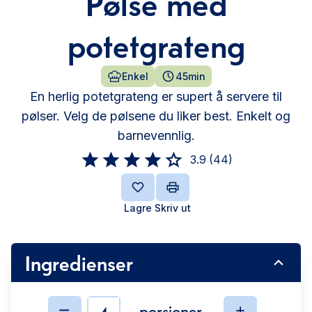
Pølse med
potetgrateng
Enkel
45min
En herlig potetgrateng er supert å servere til
pølser. Velg de pølsene du liker best. Enkelt og
barnevennlig.
3.9
(
44
)
Lagre
Skriv ut
Ingredienser
porsjoner