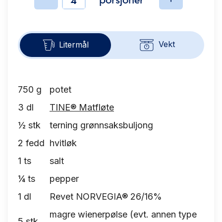
Ingredienser
Vekt
Litermål
750
g
potet
3
dl
TINE® Matfløte
½
stk
terning grønnsaksbuljong
2
fedd
hvitløk
1
ts
salt
¼
ts
pepper
1
dl
Revet NORVEGIA® 26/16%
magre wienerpølse (evt. annen type
5
stk