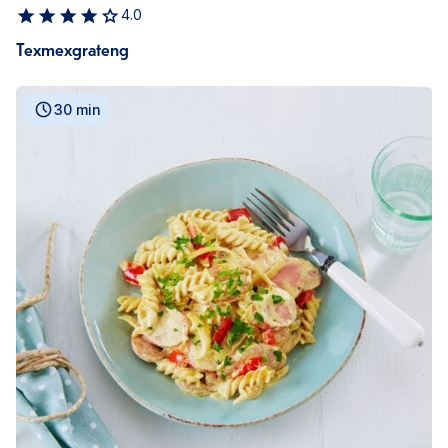
4.0
Texmexgrateng
30 min