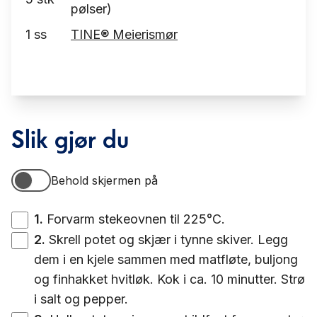
pølser)
1
ss
TINE® Meierismør
Slik gjør du
Behold skjermen på
Behold skjermen på
1
.
Forvarm stekeovnen til 225°C.
2
.
Skrell potet og skjær i tynne skiver. Legg
dem i en kjele sammen med matfløte, buljong
og finhakket hvitløk. Kok i ca. 10 minutter. Strø
i salt og pepper.