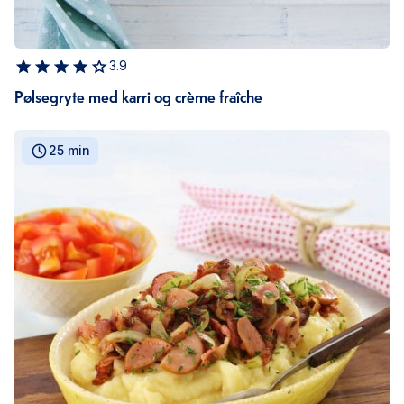
3.9
Pølsegryte med karri og crème fraîche
25 min