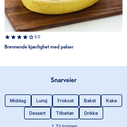
4.0
Brennende kjærlighet med pølser
Snarveier
Middag
Lunsj
Frokost
Bakst
Kake
Dessert
Tilbehør
Drikke
Til toppen