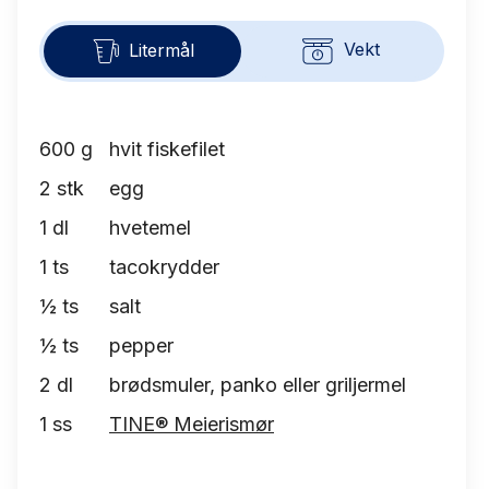
Vekt
Litermål
600
g
hvit fiskefilet
2
stk
egg
1
dl
hvetemel
1
ts
tacokrydder
½
ts
salt
½
ts
pepper
2
dl
brødsmuler, panko eller griljermel
1
ss
TINE® Meierismør