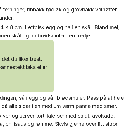
 terninger, finhakk rødløk og grovhakk valnøtter.
ander.
a. 4 x 8 cm. Lettpisk egg og ha i en skål. Bland mel,
nnen skål og ha brødsmuler i en tredje.
 det du liker best.
nnestekt laks eller
dingen, så i egg og så i brødsmuler. Pass på at hele
e på alle sider i en medium varm panne med smør.
kiver og server tortillalefser med salat, avokado,
, chilisaus og rømme. Skvis gjerne over litt sitron