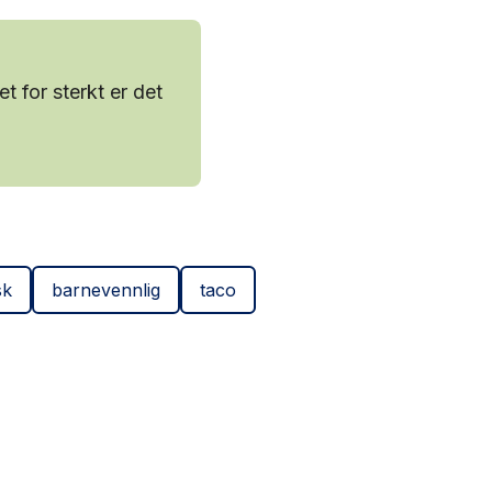
et for sterkt er det
sk
barnevennlig
taco