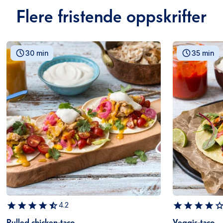
Flere fristende oppskrifter
30 min
35 min
4.2
Pulled chicken-taco
Veggis-taco