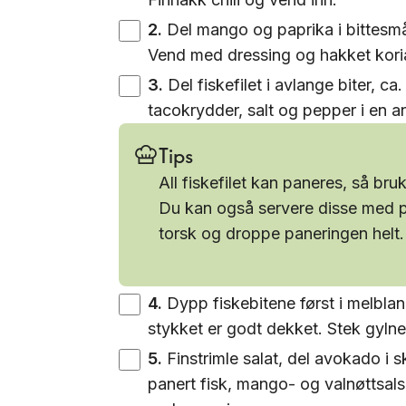
2
.
Del mango og paprika i bittesmå
Vend med dressing og hakket kori
3
.
Del fiskefilet i avlange biter, c
tacokrydder, salt og pepper i en a
Tips
All fiskefilet kan paneres, så bruk
Du kan også servere disse med pa
torsk og droppe paneringen helt.
4
.
Dypp fiskebitene først i melblan
stykket er godt dekket. Stek gyln
5
.
Finstrimle salat, del avokado i s
panert fisk, mango- og valnøttsalsa