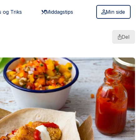
s og Triks
Middagstips
Min side
Del