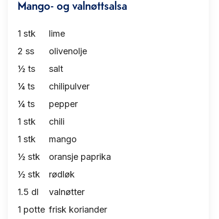
Mango- og valnøttsalsa
1
stk
lime
2
ss
olivenolje
½
ts
salt
¼
ts
chilipulver
¼
ts
pepper
1
stk
chili
1
stk
mango
½
stk
oransje paprika
½
stk
rødløk
1.5
dl
valnøtter
1
potte
frisk koriander