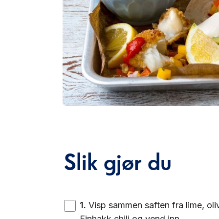
Slik gjør du
1
.
Visp sammen saften fra lime, oliv
Finhakk chili og vend inn.