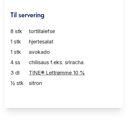
Til servering
8
stk
tortillalefse
1
stk
hjertesalat
1
stk
avokado
4
ss
chilisaus f.eks. sriracha
3
dl
TINE® Lettrømme 10 %
½
stk
sitron