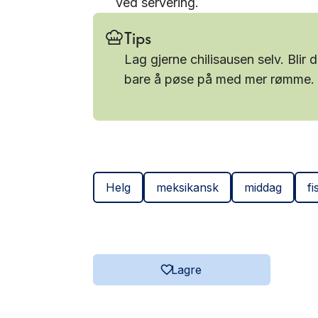
ved servering.
Tips
Lag gjerne chilisausen selv. Blir d
bare å pøse på med mer rømme.
Helg
meksikansk
middag
fi
Lagre