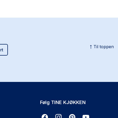
Til toppen
rt
Følg TINE KJØKKEN