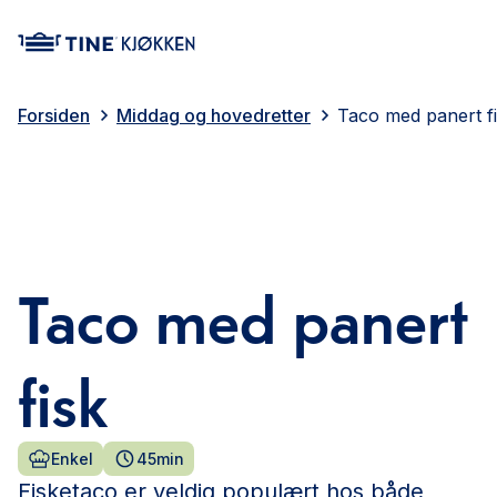
main content
Forsiden
Middag og hovedretter
Taco med panert f
Taco med panert
fisk
Enkel
45min
Fisketaco er veldig populært hos både