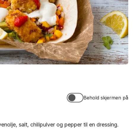
Behold skjermen på
Behold skjermen på
enolje, salt, chilipulver og pepper til en dressing.