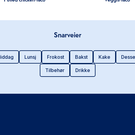
Snarveier
iddag
Lunsj
Frokost
Bakst
Kake
Desse
Tilbehør
Drikke