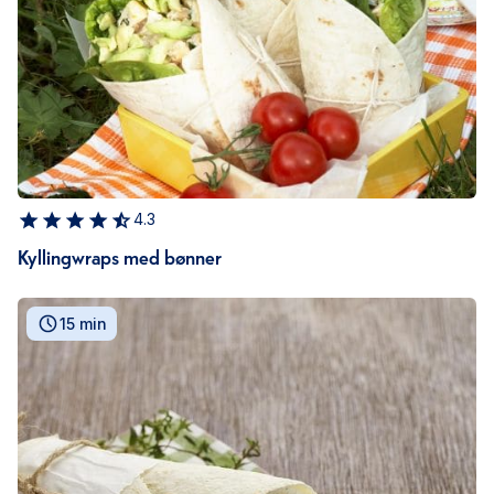
4.3
Kyllingwraps med bønner
15 min