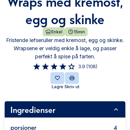
Wraps med kremost,
egg og skinke
Enkel
15min
Fristende lefseruller med kremost, egg og skinke.
Wrapsene er veldig enkle å lage, og passer
perfekt å spise på farten.
3.9
(
108
)
Lagre
Skriv ut
Ingredienser
porsjoner
4