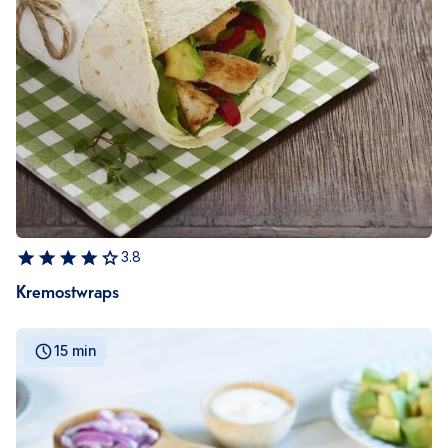
3.8
Kremostwraps
15 min