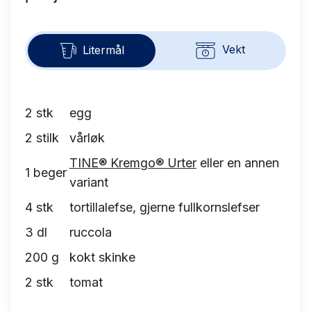
Vekt
Litermål
2
stk
egg
2
stilk
vårløk
TINE® Kremgo® Urter
eller en annen
1
beger
variant
4
stk
tortillalefse, gjerne fullkornslefser
3
dl
ruccola
200
g
kokt skinke
2
stk
tomat