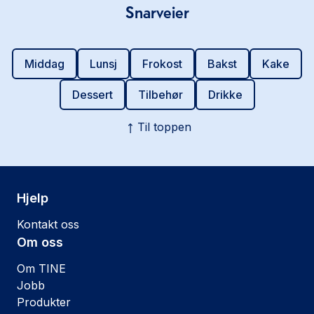
Snarveier
Middag
Lunsj
Frokost
Bakst
Kake
Dessert
Tilbehør
Drikke
Til toppen
Hjelp
Kontakt oss
Om oss
Om TINE
Jobb
Produkter