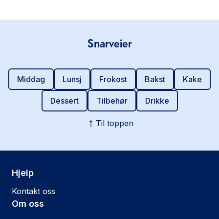
Snarveier
Middag
Lunsj
Frokost
Bakst
Kake
Dessert
Tilbehør
Drikke
Til toppen
Hjelp
Kontakt oss
Om oss