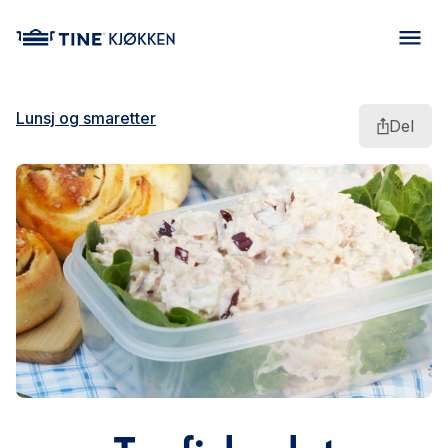
main content
Lunsj og smaretter
Del