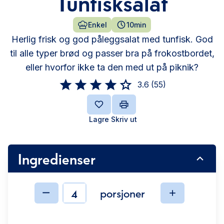
Tunfisksalat
Enkel
10min
Herlig frisk og god påleggsalat med tunfisk. God
til alle typer brød og passer bra på frokostbordet,
eller hvorfor ikke ta den med ut på piknik?
3.6
(
55
)
Lagre
Skriv ut
Ingredienser
porsjoner
Ingredienser