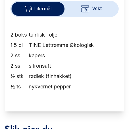
Vekt
Litermål
2
boks
tunfisk i olje
1.5
dl
TINE Lettrømme Økologisk
2
ss
kapers
2
ss
sitronsaft
½
stk
rødløk (finhakket)
½
ts
nykvernet pepper
Slik gjør du