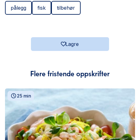
pålegg
fisk
tilbehør
Lagre
Flere fristende oppskrifter
25 min