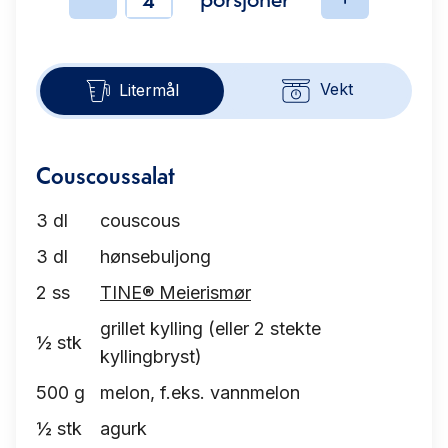
Ingredienser
Vekt
Litermål
Couscoussalat
3
dl
couscous
3
dl
hønsebuljong
2
ss
TINE® Meierismør
grillet kylling (eller 2 stekte
½
stk
kyllingbryst)
500
g
melon, f.eks. vannmelon
½
stk
agurk