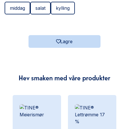
middag
salat
kylling
Lagre
Hev smaken med våre produkter