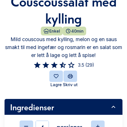
Couscoussalat med
kylling
Enkel
40min
Mild couscous med kylling, melon og en saus
smakt til med ingefær og rosmarin er en salat som
er lett å lage og lett å spise!
3.5
(
29
)
Lagre
Skriv ut
Ingredienser
porsjoner