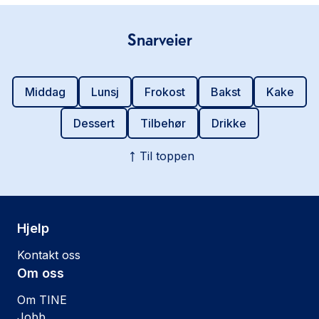
Snarveier
Middag
Lunsj
Frokost
Bakst
Kake
Dessert
Tilbehør
Drikke
Til toppen
Hjelp
Kontakt oss
Om oss
Om TINE
Jobb