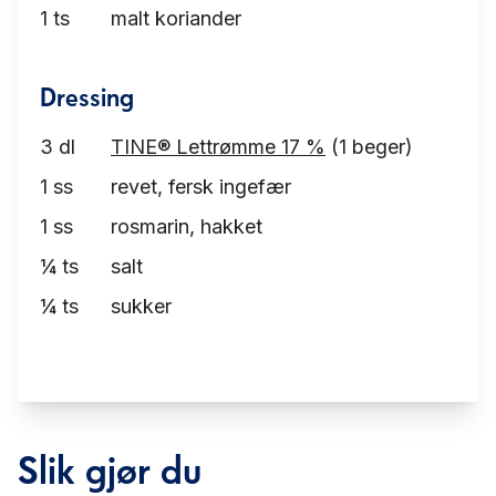
1
ts
malt koriander
Dressing
3
dl
TINE® Lettrømme 17 %
(1 beger)
1
ss
revet, fersk ingefær
1
ss
rosmarin, hakket
¼
ts
salt
¼
ts
sukker
Slik gjør du