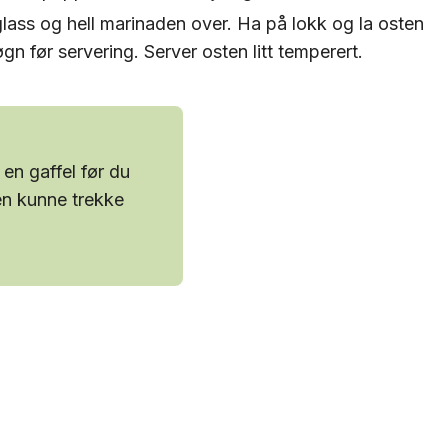
glass og hell marinaden over. Ha på lokk og la osten
gn før servering. Server osten litt temperert.
en gaffel før du
den kunne trekke