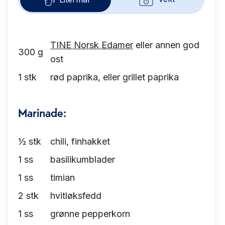
TINE Norsk Edamer
eller annen god
300
g
ost
1
stk
rød paprika, eller grillet paprika
Marinade:
½
stk
chili, finhakket
1
ss
basilikumblader
1
ss
timian
2
stk
hvitløksfedd
1
ss
grønne pepperkorn