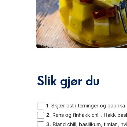
Slik gjør du
1
.
Skjær ost i terninger og paprika i
2
.
Rens og finhakk chili. Hakk bas
3
.
Bland chili, basilikum, timian, h