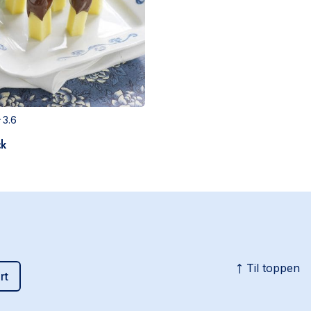
3.6
ck
Til toppen
rt