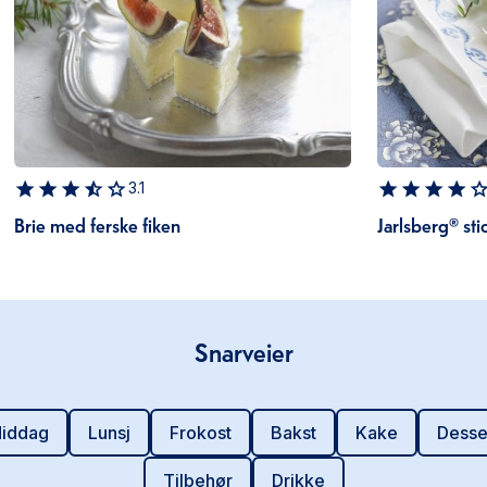
3.1
Brie med ferske fiken
Jarlsberg® sti
Snarveier
iddag
Lunsj
Frokost
Bakst
Kake
Desse
Tilbehør
Drikke