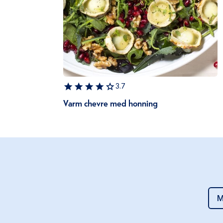
3.7
Varm chevre med honning
M