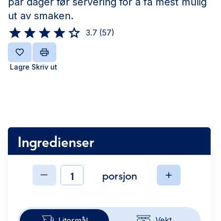
par dager før servering for å få mest mulig
ut av smaken.
3.7
(
57
)
Lagre
Skriv ut
Ingredienser
porsjon
Ingredienser
Vekt
Litermål