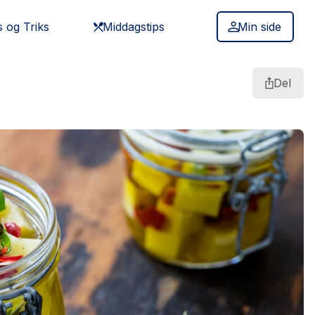
s og Triks
Middagstips
Min side
Del