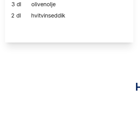
3
dl
olivenolje
2
dl
hvitvinseddik