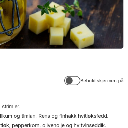
Behold skjermen på
Behold skjermen på
 strimler.
ilikum og timian. Rens og finhakk hvitløksfedd.
vitløk, pepperkorn, olivenolje og hvitvinseddik.