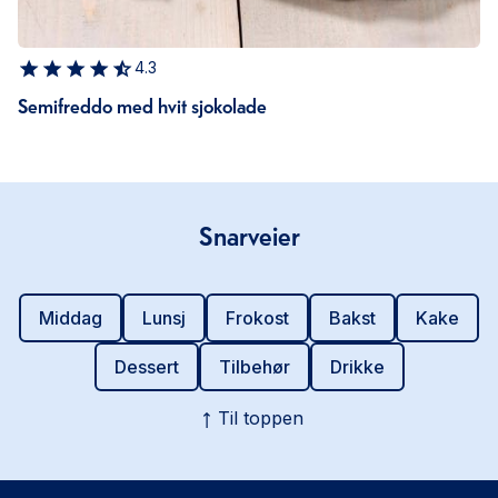
4.3
Semifreddo med hvit sjokolade
Snarveier
Middag
Lunsj
Frokost
Bakst
Kake
Dessert
Tilbehør
Drikke
Til toppen