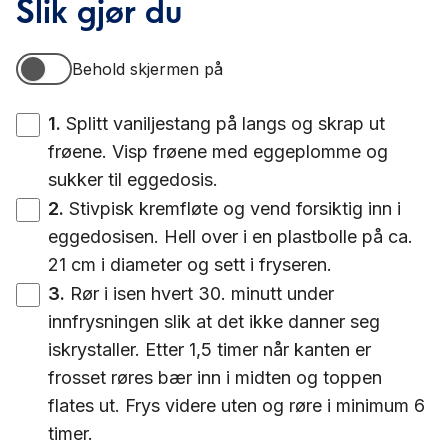
Slik gjør du
Behold skjermen på
Behold skjermen på
1
.
Splitt vaniljestang på langs og skrap ut
frøene. Visp frøene med eggeplomme og
sukker til eggedosis.
2
.
Stivpisk kremfløte og vend forsiktig inn i
eggedosisen. Hell over i en plastbolle på ca.
21 cm i diameter og sett i fryseren.
3
.
Rør i isen hvert 30. minutt under
innfrysningen slik at det ikke danner seg
iskrystaller. Etter 1,5 timer når kanten er
frosset røres bær inn i midten og toppen
flates ut. Frys videre uten og røre i minimum 6
timer.