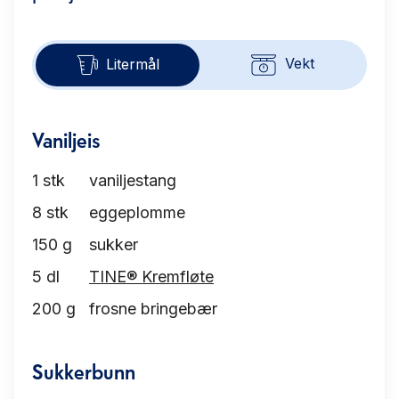
Vekt
Litermål
Vaniljeis
1
stk
vaniljestang
8
stk
eggeplomme
150
g
sukker
5
dl
TINE® Kremfløte
200
g
frosne bringebær
Sukkerbunn