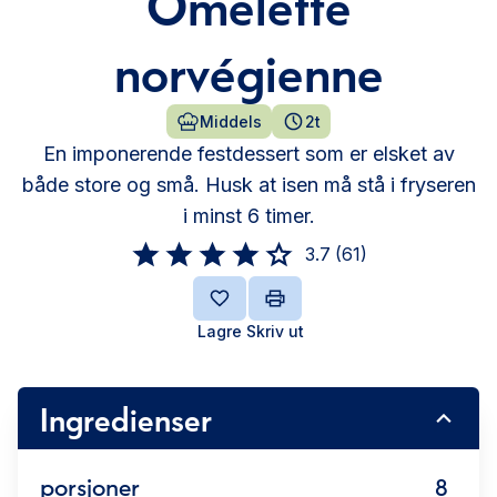
Omelette
norvégienne
Middels
2t
En imponerende festdessert som er elsket av
både store og små. Husk at isen må stå i fryseren
i minst 6 timer.
3.7
(
61
)
Lagre
Skriv ut
Ingredienser
porsjoner
8