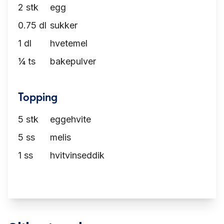
2
stk
egg
0.75
dl
sukker
1
dl
hvetemel
¼
ts
bakepulver
Topping
5
stk
eggehvite
5
ss
melis
1
ss
hvitvinseddik