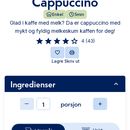
Cappuccino
Enkel
5min
Glad i kaffe med melk? Da er cappuccino med
mykt og fyldig melkeskum kaffen for deg!
4
(
43
)
Lagre
Skriv ut
Ingredienser
porsjon
Ingredienser