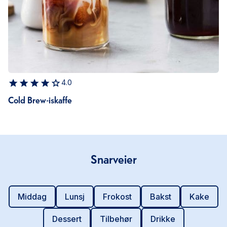
4.0
Cold Brew-iskaffe
Snarveier
Middag
Lunsj
Frokost
Bakst
Kake
Dessert
Tilbehør
Drikke