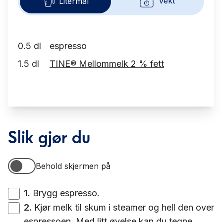
Vekt
Litermål
0.5
dl
espresso
1.5
dl
TINE® Mellommelk 2 % fett
Slik gjør du
Behold skjermen på
Behold skjermen på
1
.
Brygg espresso.
2
.
Kjør melk til skum i steamer og hell den over
espressoen. Med litt øvelse kan du tegne