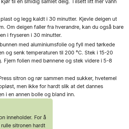
ør til en smidig samlet deig. Tilsett litt mer vann
plast og legg kaldt i 30 minutter. Kjevle deigen ut
rm. Om deigen faller fra hverandre, kan du også bare
n i fryseren i 30 minutter.
bunnen med aluminiumsfolie og fyll med tørkede
n og senk temperaturen til 200 °C. Stek i 15-20
seg. Fjern folien med bønnene og stek videre i 5-8
 Press sitron og rør sammen med sukker, hvetemel
oppløst, men ikke for hardt slik at det dannes
en i en annen bolle og bland inn.
on inneholder. For å
 rulle sitronen hardt