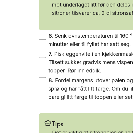
mot underlaget litt før den deles 
sitroner tilsvarer ca. 2 dl sitronsaf
6
.
Senk ovnstemperaturen til 160 °C.
minutter eller til fyllet har satt seg.
7
.
Pisk eggehvite i en kjøkkenmaski
Tilsett sukker gradvis mens vispen 
topper. Rør inn eddik.
8
.
Fordel margens utover paien og s
sprø og har fått litt farge. Om du
bare gi litt farge til toppen eller s
Tips
Det er viktig at sitronpaien er hel