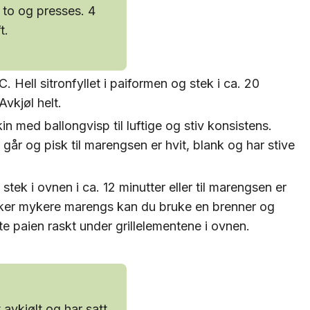
i to og presses. 4
t.
 Hell sitronfyllet i paiformen og stek i ca. 20
 Avkjøl helt.
n med ballongvisp til luftige og stiv konsistens.
går og pisk til marengsen er hvit, blank og har stive
tek i ovnen i ca. 12 minutter eller til marengsen er
 liker mykere marengs kan du bruke en brenner og
ette paien raskt under grillelementene i ovnen.
t avkjølt og har satt