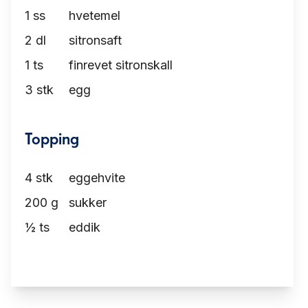
1
ss
hvetemel
2
dl
sitronsaft
1
ts
finrevet sitronskall
3
stk
egg
Topping
4
stk
eggehvite
200
g
sukker
½
ts
eddik