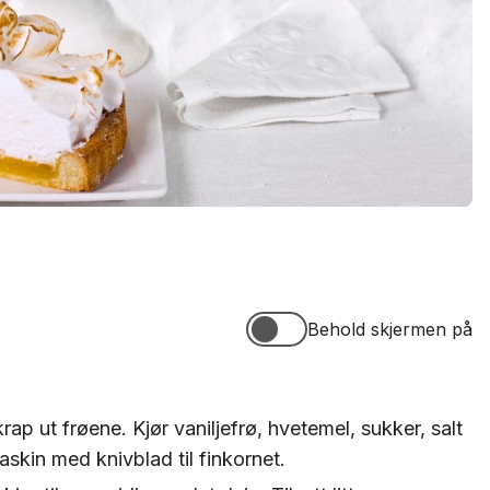
Behold skjermen på
Behold skjermen på
rap ut frøene. Kjør vaniljefrø, hvetemel, sukker, salt
askin med knivblad til finkornet.