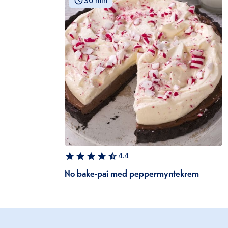
30 min
4.4
No bake-pai med peppermyntekrem