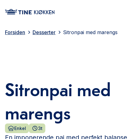
main content
Forsiden
Desserter
Sitronpai med marengs
Sitronpai med
marengs
Enkel
3t
En imponerende pai med perfekt balanse