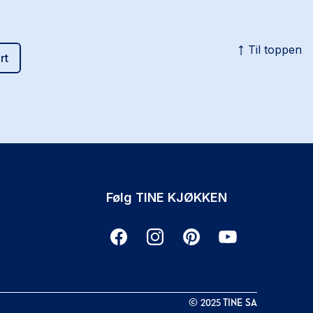
Til toppen
rt
Følg TINE KJØKKEN
©
2025
TINE SA