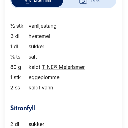
½
stk
vaniljestang
3
dl
hvetemel
1
dl
sukker
⅛
ts
salt
80
g
kaldt
TINE® Meierismør
1
stk
eggeplomme
2
ss
kaldt vann
Sitronfyll
2
dl
sukker