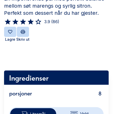
mellom søt marengs og syrlig sitron.
Perfekt som dessert når du har gjester.
3.9
(
86
)
Lagre
Skriv ut
Ingredienser
porsjoner
8
Vekt
Litermål