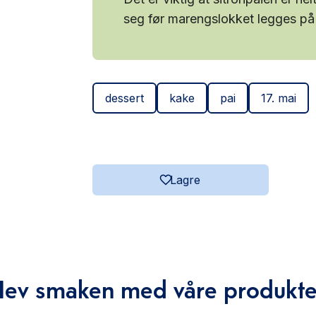
seg før marengslokket legges på
dessert
kake
pai
17. mai
Lagre
Hev smaken med våre produkte