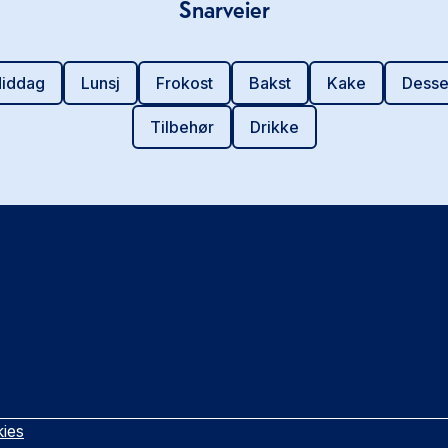
Snarveier
iddag
Lunsj
Frokost
Bakst
Kake
Desse
Tilbehør
Drikke
ies