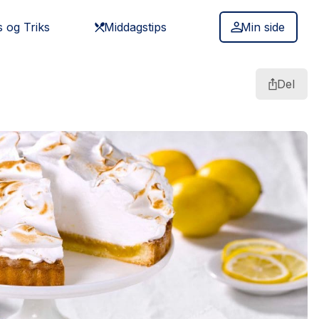
s og Triks
Middagstips
Min side
Del