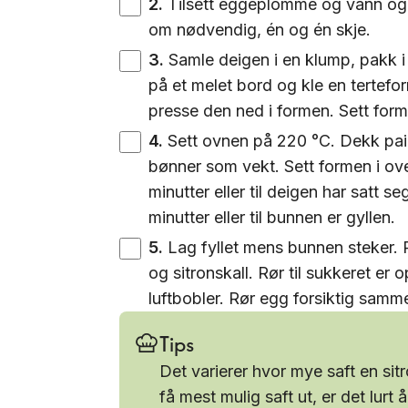
2
.
Tilsett eggeplomme og vann og kj
om nødvendig, én og én skje.
3
.
Samle deigen i en klump, pakk i 
på et melet bord og kle en tertefo
presse den ned i formen. Sett forme
4
.
Sett ovnen på 220 °C. Dekk pai
bønner som vekt. Sett formen i ove
minutter eller til deigen har satt 
minutter eller til bunnen er gyllen.
5
.
Lag fyllet mens bunnen steker.
og sitronskall. Rør til sukkeret er 
luftbobler. Rør egg forsiktig samm
Tips
Det varierer hvor mye saft en sitr
få mest mulig saft ut, er det lurt å