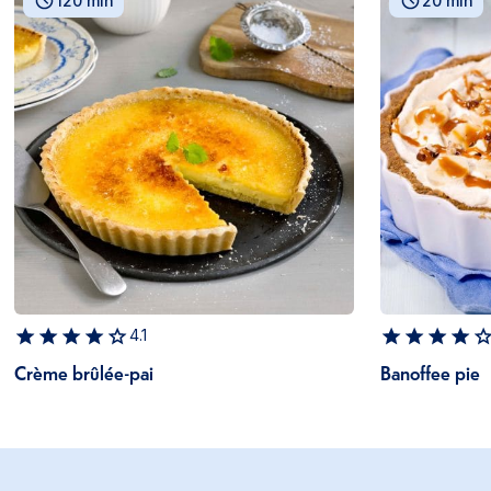
120 min
20 min
4.1
Crème brûlée-pai
Banoffee pie