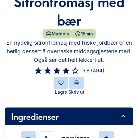
Sitronfromasj med
bær
Middels
15min
En nydelig sitronfromasj med friske jordbær er en
herlig dessert å overraske middagsgjestene med.
Også ser det helt lekkert ut.
3.8
(
494
)
Lagre
Skriv ut
Ingredienser
porsjoner