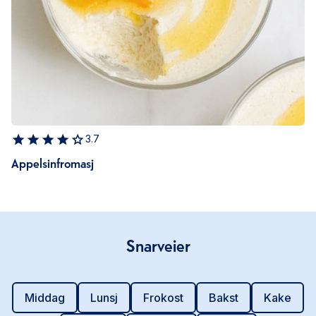
3.7
Appelsinfromasj
Snarveier
Middag
Lunsj
Frokost
Bakst
Kake