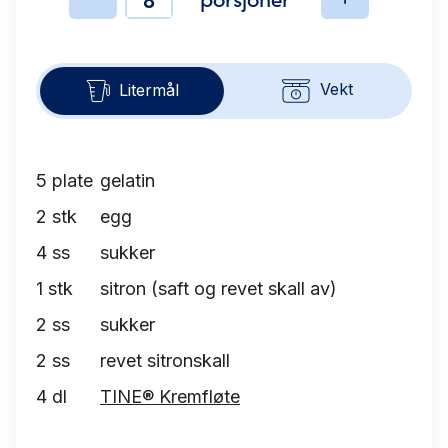
Ingredienser
Vekt
Litermål
5
plate
gelatin
2
stk
egg
4
ss
sukker
1
stk
sitron (saft og revet skall av)
2
ss
sukker
2
ss
revet sitronskall
4
dl
TINE® Kremfløte