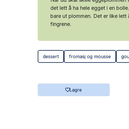
det lett å ha hele egget i en bolle
bare ut plommen. Det er like lett
fingrene.
dessert
fromasj og mousse
go
Lagre