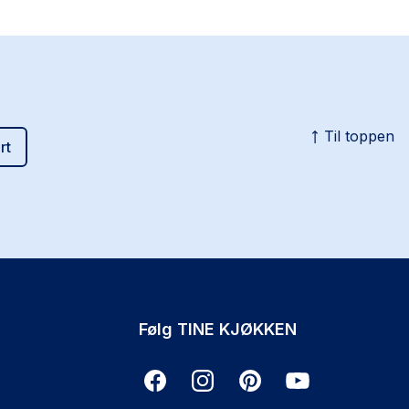
Til toppen
rt
Følg TINE KJØKKEN