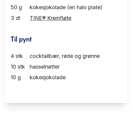
50
g
kokesjokolade (en halv plate)
3
dl
TINE® Kremfløte
Til pynt
4
stk
cocktailbær, røde og grønne
10
stk
hasselnøtter
10
g
kokesjokolade