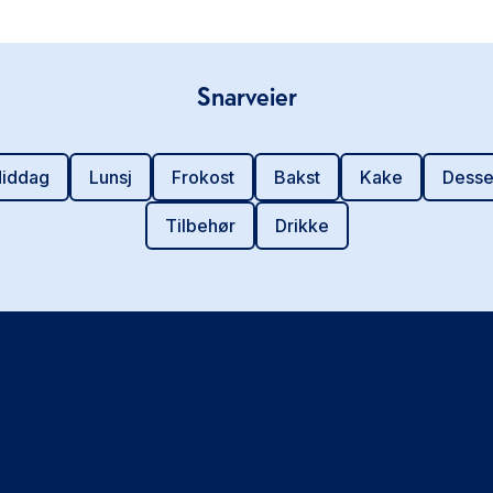
Snarveier
iddag
Lunsj
Frokost
Bakst
Kake
Desse
Tilbehør
Drikke