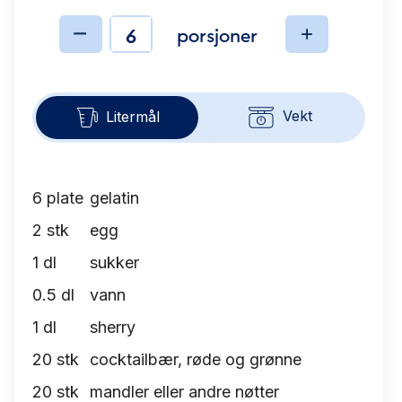
porsjoner
Ingredienser
Vekt
Litermål
6
plate
gelatin
2
stk
egg
1
dl
sukker
0.5
dl
vann
1
dl
sherry
20
stk
cocktailbær, røde og grønne
20
stk
mandler eller andre nøtter