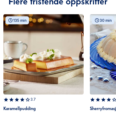
Flere fristende oppskrifter
135 min
30 min
3.7
Karamellpudding
Sherryfromas