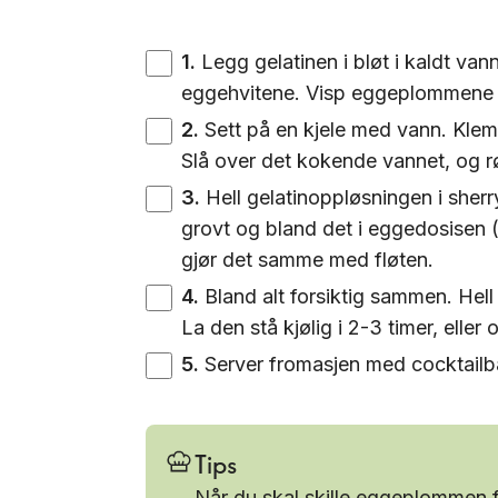
1
.
Legg gelatinen i bløt i kaldt van
eggehvitene. Visp eggeplommene m
2
.
Sett på en kjele med vann. Klem 
Slå over det kokende vannet, og rør
3
.
Hell gelatinoppløsningen i sher
grovt og bland det i eggedosisen (ho
gjør det samme med fløten.
4
.
Bland alt forsiktig sammen. Hell 
La den stå kjølig i 2-3 timer, eller 
5
.
Server fromasjen med cocktailb
Tips
Når du skal skille eggeplommen f