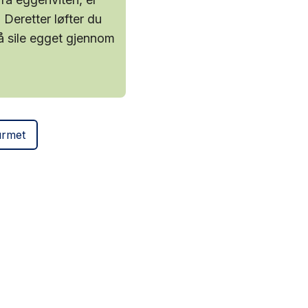
. Deretter løfter du
 å sile egget gjennom
urmet