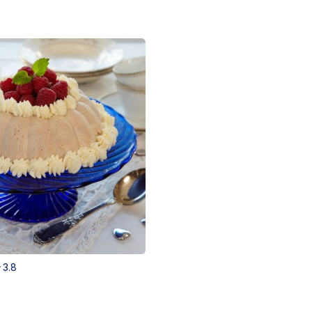
3.8
j