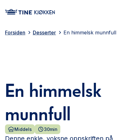
main content
Forsiden
Desserter
En himmelsk munnfull
En himmelsk
munnfull
Middels
30min
Denne enkle, voksne oppskriften på