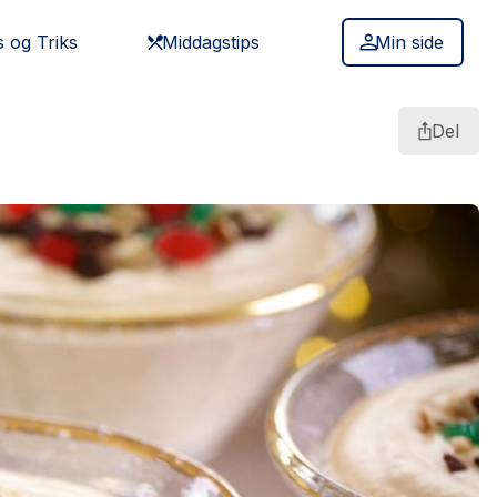
s og Triks
Middagstips
Min side
Del