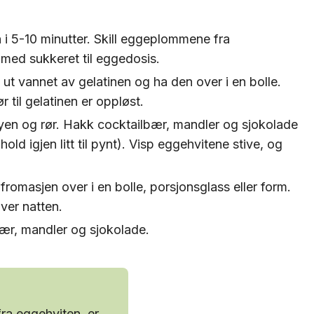
n i 5-10 minutter. Skill eggeplommene fra
ed sukkeret til eggedosis.
ut vannet av gelatinen og ha den over i en bolle.
 til gelatinen er oppløst.
ryen og rør. Hakk cocktailbær, mandler og sjokolade
ld igjen litt til pynt). Visp eggehvitene stive, og
fromasjen over i en bolle, porsjonsglass eller form.
over natten.
ær, mandler og sjokolade.
ra eggehviten, er