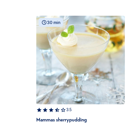
30 min
3.5
Mammas sherrypudding